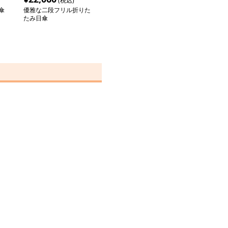
(税込)
傘
優雅な二段フリル折りた
たみ日傘