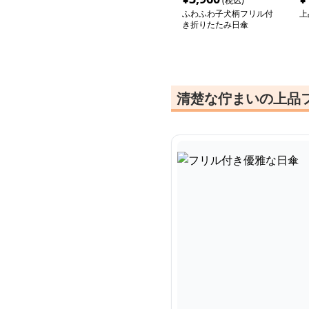
(税込)
ふわふわ子犬柄フリル付
上
き折りたたみ日傘
清楚な佇まいの上品