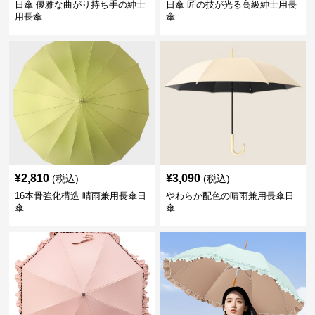
日傘 優雅な曲がり持ち手の紳士
日傘 匠の技が光る高級紳士用長
用長傘
傘
¥
2,810
¥
3,090
(税込)
(税込)
16本骨強化構造 晴雨兼用長傘日
やわらか配色の晴雨兼用長傘日
傘
傘