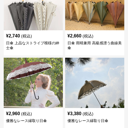
¥
2,740
¥
2,660
(税込)
(税込)
日傘 上品なストライプ模様の紳
日傘 雨晴兼用 高級感漂う曲線美
士傘
傘
¥
2,960
¥
3,380
(税込)
(税込)
優雅なレース縁取り日傘
優雅なレース縁取り日傘