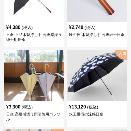
¥
4,380
¥
2,740
(税込)
(税込)
日傘 上品木製持ち手 高級感漂う
匠の技 木製持ち手 高級紳士日傘
紳士用長傘
人気
¥
3,300
¥
13,120
(税込)
(税込)
日傘 高級感漂う雨晴兼用パラソ
水玉模様の涼感日傘
ル