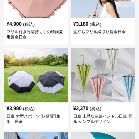
¥
4,900
¥
3,180
(税込)
(税込)
フリル付き竹製持ち手の晴雨兼
波打ちフリル縁取り長傘日傘
用長傘日傘
¥
3,980
¥
2,370
(税込)
(税込)
日傘 大型スポーツ仕様晴雨兼
日傘 上品な曲線ハンドル日傘 長
用 長傘
傘 シンプルデザイン