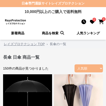
日傘
専門通販サイト
レイズプロテクション
10,000
円以上のご購入で送料無料
0
0
新着商品
商品を検索
人気ランキング
レイズプロテクション TOP
›
長傘の一覧
長傘 日傘 商品一覧
150
件の商品が見つかりました