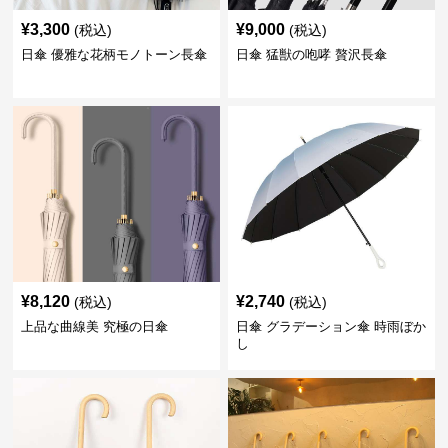
¥
3,300
¥
9,000
(税込)
(税込)
日傘 優雅な花柄モノトーン長傘
日傘 猛獣の咆哮 贅沢長傘
¥
8,120
¥
2,740
(税込)
(税込)
上品な曲線美 究極の日傘
日傘 グラデーション傘 時雨ぼか
し