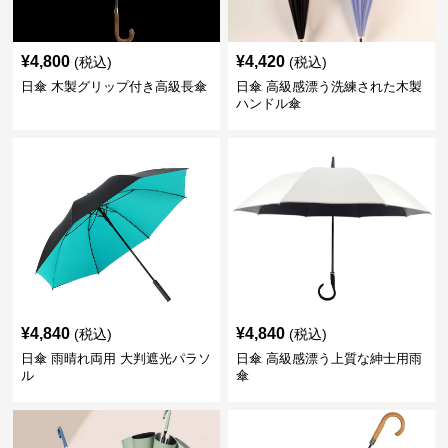
¥
4,800
¥
4,420
(税込)
(税込)
日傘 木製グリップ付き高級長傘
日傘 高級感漂う洗練された木製
ハンドル傘
¥
4,840
¥
4,840
(税込)
(税込)
日傘 雨晴れ両用 大判遮光パラソ
日傘 高級感漂う上質な紳士用雨
ル
傘