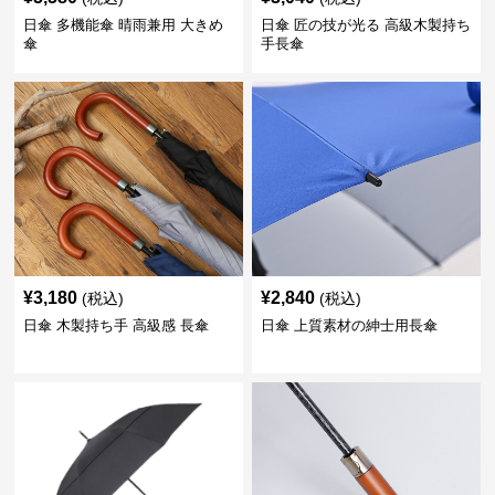
日傘 多機能傘 晴雨兼用 大きめ
日傘 匠の技が光る 高級木製持ち
傘
手長傘
¥
3,180
¥
2,840
(税込)
(税込)
日傘 木製持ち手 高級感 長傘
日傘 上質素材の紳士用長傘