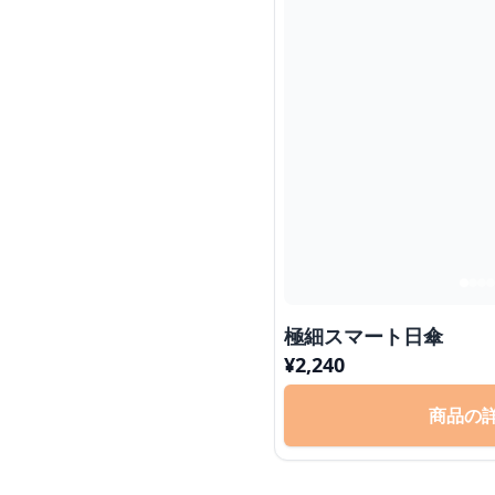
極細スマート日傘
¥
2,240
商品の