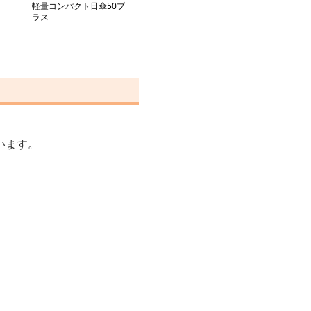
軽量コンパクト日傘50プ
ラス
います。
。