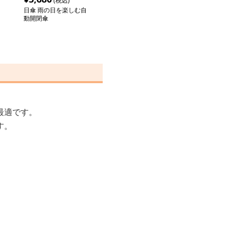
(税込)
日傘 雨の日を楽しむ自
動開閉傘
最適です。
す。