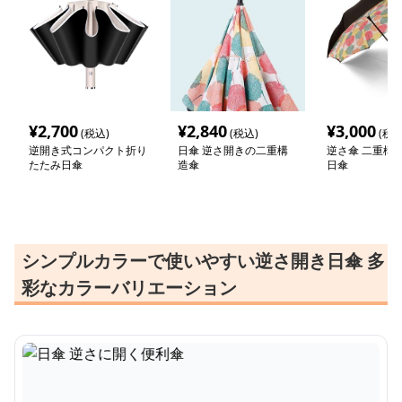
¥
2,700
¥
2,840
¥
3,000
(税込)
(税込)
(税込
逆開き式コンパクト折り
日傘 逆さ開きの二重構
逆さ傘 二重構
たたみ日傘
造傘
日傘
シンプルカラーで使いやすい逆さ開き日傘 多
彩なカラーバリエーション