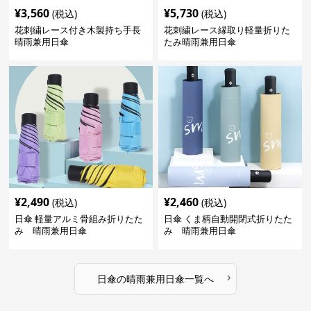
¥
3,560
¥
5,730
(税込)
(税込)
花刺繍レース付き木製持ち手長
花刺繍レース縁取り軽量折りた
晴雨兼用日傘
たみ晴雨兼用日傘
¥
2,490
¥
2,460
(税込)
(税込)
日傘 軽量アルミ骨組み折りたた
日傘 くま柄自動開閉式折りたた
み 晴雨兼用日傘
み 晴雨兼用日傘
›
日傘
の
晴雨兼用日傘
一覧へ