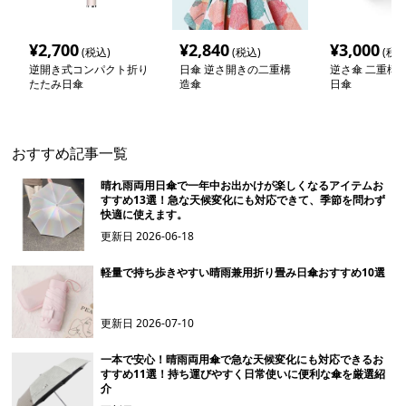
¥
2,700
¥
2,840
¥
3,000
(税込)
(税込)
(税込
逆開き式コンパクト折り
日傘 逆さ開きの二重構
逆さ傘 二重構
たたみ日傘
造傘
日傘
おすすめ記事一覧
晴れ雨両用日傘で一年中お出かけが楽しくなるアイテムお
すすめ13選！急な天候変化にも対応できて、季節を問わず
快適に使えます。
更新日
2026-06-18
軽量で持ち歩きやすい晴雨兼用折り畳み日傘おすすめ10選
更新日
2026-07-10
一本で安心！晴雨両用傘で急な天候変化にも対応できるお
すすめ11選！持ち運びやすく日常使いに便利な傘を厳選紹
介