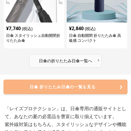
¥
7,740
¥
2,840
(税込)
(税込)
日傘 スタイリッシュ自動開閉折
日傘 自動開閉 折りたたみ傘 高
りたたみ傘
級感 コンパクト
›
日傘
の
折りたたみ日傘
一覧へ
日傘 折りたたみ日傘の一覧を見る
「レイズプロテクション」は、日傘専用の通販サイトとし
て、あなたの夏の必需品を豊富に取り揃えています。
紫外線対策はもちろん、スタイリッシュなデザインや機能