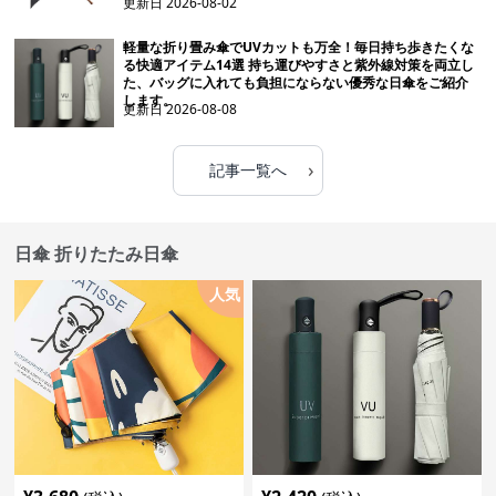
更新日
2026-08-02
軽量な折り畳み傘でUVカットも万全！毎日持ち歩きたくな
る快適アイテム14選 持ち運びやすさと紫外線対策を両立し
た、バッグに入れても負担にならない優秀な日傘をご紹介
します。
更新日
2026-08-08
›
記事一覧へ
日傘 折りたたみ日傘
人気