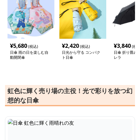
¥
5,680
¥
2,420
¥
3,840
(税込)
(税込)
(税込
日傘 雨の日を楽しむ自
日光から守る コンパク
日傘 折り畳み
動開閉傘
ト日傘
レラ
虹色に輝く売り場の主役！光で彩りを放つ幻
想的な日傘