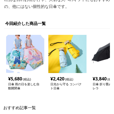
の、他にはない個性的な日傘です。
今回紹介した商品一覧
¥
5,680
¥
2,420
¥
3,840
(税込)
(税込)
(税込
日傘 雨の日を楽しむ自
日光から守る コンパク
日傘 折り畳み
動開閉傘
ト日傘
レラ
おすすめ記事一覧