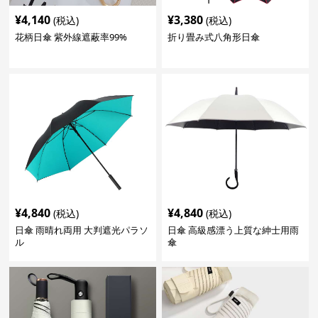
¥
4,140
¥
3,380
(税込)
(税込)
花柄日傘 紫外線遮蔽率99%
折り畳み式八角形日傘
¥
4,840
¥
4,840
(税込)
(税込)
日傘 雨晴れ両用 大判遮光パラソ
日傘 高級感漂う上質な紳士用雨
ル
傘