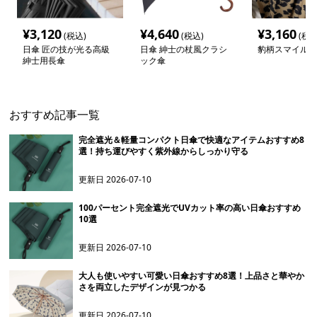
¥
3,120
¥
4,640
¥
3,160
(税込)
(税込)
(税込
日傘 匠の技が光る高級
日傘 紳士の杖風クラシ
豹柄スマイル日
紳士用長傘
ック傘
おすすめ記事一覧
完全遮光＆軽量コンパクト日傘で快適なアイテムおすすめ8
選！持ち運びやすく紫外線からしっかり守る
更新日
2026-07-10
100パーセント完全遮光でUVカット率の高い日傘おすすめ
10選
更新日
2026-07-10
大人も使いやすい可愛い日傘おすすめ8選！上品さと華やか
さを両立したデザインが見つかる
更新日
2026-07-10