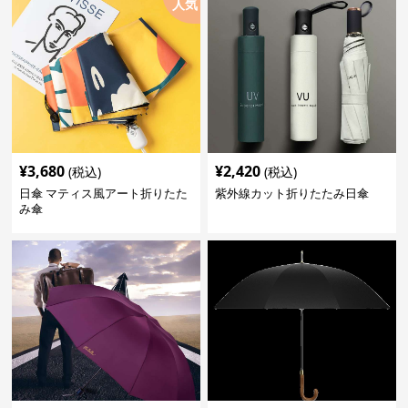
人気
¥
3,680
¥
2,420
(税込)
(税込)
日傘 マティス風アート折りたた
紫外線カット折りたたみ日傘
み傘