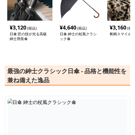
¥
3,120
¥
4,640
¥
3,160
(税込)
(税込)
(税込
日傘 匠の技が光る高級
日傘 紳士の杖風クラシ
豹柄スマイル日
紳士用長傘
ック傘
最強の紳士クラシック日傘 - 品格と機能性を
兼ね備えた逸品