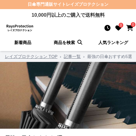
日傘
専門通販サイト
レイズプロテクション
10,000
円以上のご購入で送料無料
0
0
新着商品
商品を検索
人気ランキング
レイズプロテクション TOP
›
記事一覧
›
最強の日傘おすすめ5選