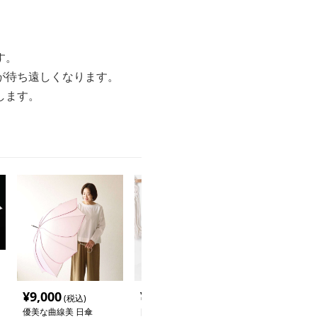
す。
が待ち遠しくなります。
します。
¥
9,000
¥
2,960
¥
3,420
(税込)
(税込)
(税込
優美な曲線美 日傘
日傘 可愛いイラスト柄
日傘 優雅なフ