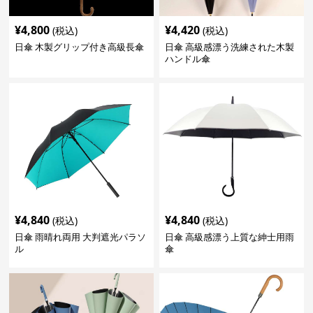
¥
4,800
¥
4,420
(税込)
(税込)
日傘 木製グリップ付き高級長傘
日傘 高級感漂う洗練された木製
ハンドル傘
¥
4,840
¥
4,840
(税込)
(税込)
日傘 雨晴れ両用 大判遮光パラソ
日傘 高級感漂う上質な紳士用雨
ル
傘