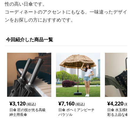
性の高い日傘です。
コーディネートのアクセントにもなる、一味違ったデザイ
ンをお探しの方におすすめです。
今回紹介した商品一覧
¥
3,120
¥
7,160
¥
4,220
(税込)
(税込)
(税込
日傘 匠の技が光る高級
日傘 ボヘミアンビーチ
日傘 水玉模様
紳士用長傘
パラソル
彩る上品な傘