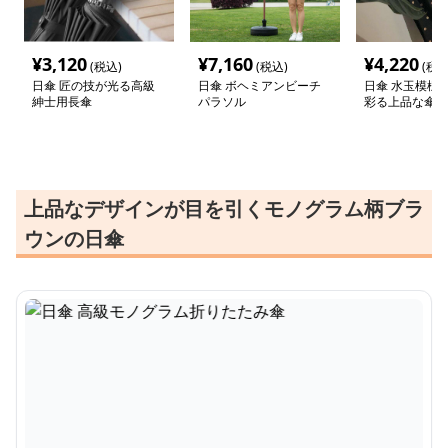
¥
3,120
¥
7,160
¥
4,220
(税込)
(税込)
(税込
日傘 匠の技が光る高級
日傘 ボヘミアンビーチ
日傘 水玉模様
紳士用長傘
パラソル
彩る上品な傘
上品なデザインが目を引くモノグラム柄ブラ
ウンの日傘