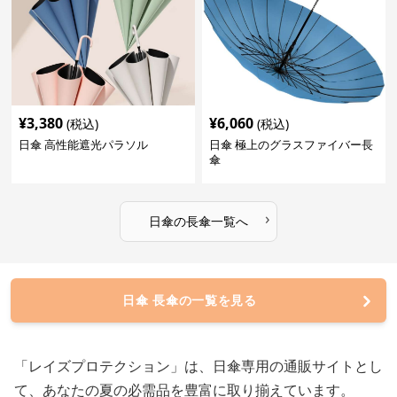
¥
3,380
¥
6,060
(税込)
(税込)
日傘 高性能遮光パラソル
日傘 極上のグラスファイバー長
傘
›
日傘
の
長傘
一覧へ
日傘 長傘の一覧を見る
「レイズプロテクション」は、日傘専用の通販サイトとし
て、あなたの夏の必需品を豊富に取り揃えています。