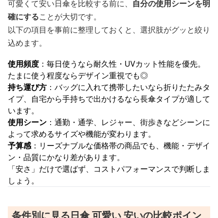
可愛くて安い日傘を比較する前に、
自分の使用シーンを明
確にする
ことが大切です。
以下の項目を事前に整理しておくと、選択肢がグッと絞り
込めます。
使用頻度
：毎日使うなら耐久性・UVカット性能を優先。
たまに使う程度ならデザイン重視でも◎
持ち運び方
：バッグに入れて携帯したいなら折りたたみタ
イプ、自宅から手持ちで出かけるなら長傘タイプが適して
います。
使用シーン
：通勤・通学、レジャー、街歩きなどシーンに
よって求めるサイズや機能が変わります。
予算感
：リーズナブルな価格帯の商品でも、機能・デザイ
ン・品質にかなり差があります。
「安さ」だけで選ばず、コストパフォーマンスで判断しま
しょう。
条件別に見る日傘 可愛い 安いの比較ポイン