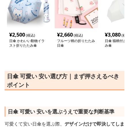
¥
2,500
¥
2,660
¥
3,080
(税込)
(税込)
(税込
日傘 かわいい動物イラ
フルーツ柄の折りたたみ
日傘 猫柄付き
スト折りたたみ傘
日傘
み傘
日傘 可愛い 安い選び方｜まず押さえるべき
ポイント
日傘 可愛い 安いを選ぶうえで重要な判断基準
可愛くて安い日傘を選ぶ際、
デザインだけで即決してしま