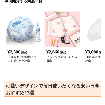
今回紹介する商品一覧
¥
2,500
¥
2,660
¥
3,080
(税込)
(税込)
(税込
日傘 かわいい動物イラ
フルーツ柄の折りたたみ
日傘 猫柄付き
スト折りたたみ傘
日傘
み傘
可愛いデザインで毎日使いたくなる安い日傘
おすすめ13選