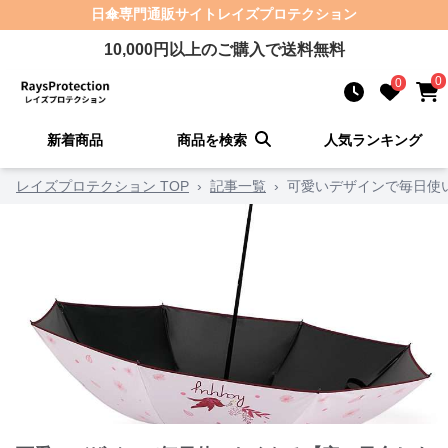
日傘
専門通販サイト
レイズプロテクション
10,000
円以上のご購入で送料無料
0
0
新着商品
商品を検索
人気ランキング
レイズプロテクション TOP
›
記事一覧
›
可愛いデザインで毎日使