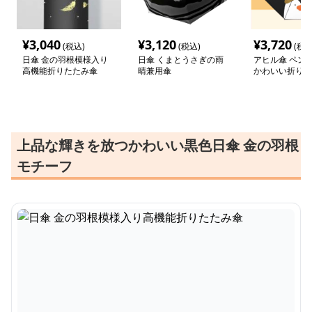
¥
3,040
¥
3,120
¥
3,720
(税込)
(税込)
(税込
日傘 金の羽根模様入り
日傘 くまとうさぎの雨
アヒル傘 ペン
高機能折りたたみ傘
晴兼用傘
かわいい折りた
上品な輝きを放つかわいい黒色日傘 金の羽根
モチーフ