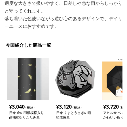
適度な大きさで扱いやすく、日差しや急な雨からしっかり
と守ってくれます。
落ち着いた色使いながら遊び心のあるデザインで、デイリ
ーユースにおすすめです。
今回紹介した商品一覧
¥
3,040
¥
3,120
¥
3,720
(税込)
(税込)
(税込
日傘 金の羽根模様入り
日傘 くまとうさぎの雨
アヒル傘 ペン
高機能折りたたみ傘
晴兼用傘
かわいい折りた