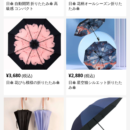
日傘 自動開閉 折りたたみ傘 高
日傘 花柄オールシーズン折りた
級感 コンパクト
たみ傘
¥
3,680
¥
2,880
(税込)
(税込)
日傘 花びら模様の折りたたみ傘
日傘 星空猫シルエット折りたた
み傘