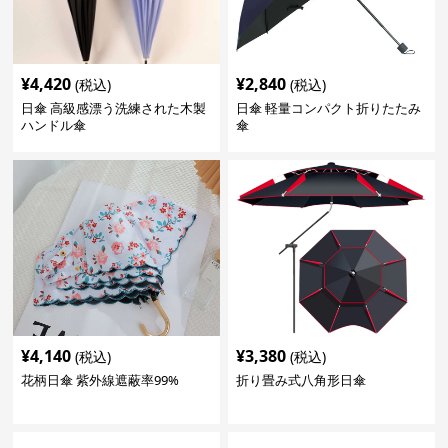
¥
4,420
¥
2,840
(税込)
(税込)
日傘 高級感漂う洗練された木製
日傘 軽量コンパクト折りたたみ
ハンドル傘
傘
¥
4,140
¥
3,380
(税込)
(税込)
花柄日傘 紫外線遮蔽率99%
折り畳み式八角形日傘