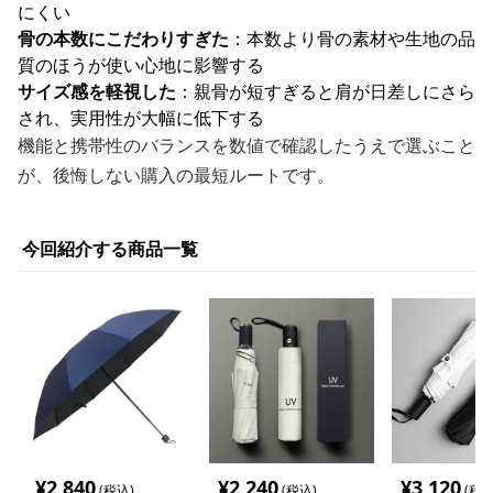
にくい
骨の本数にこだわりすぎた
：本数より骨の素材や生地の品
質のほうが使い心地に影響する
サイズ感を軽視した
：親骨が短すぎると肩が日差しにさら
され、実用性が大幅に低下する
機能と携帯性のバランスを数値で確認したうえで選ぶこと
が、後悔しない購入の最短ルートです。
今回紹介する商品一覧
¥
2,840
¥
2,240
¥
3,120
(税込)
(税込)
(税込