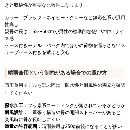
きと収納性
が重要な比較軸になります。
カラー：ブラック・ネイビー・グレーなど無彩色系が汎用
性高し
親骨の長さ：55〜60cmが男性の標準的な使いやすいサイ
ズ感
ケース付きモデル：バッグ内でほかの荷物を濡らさないス
リーブケース付きを選ぶと安心
晴雨兼用という制約がある場合での選び方
晴雨兼用モデルを選ぶ際は、
防水性と耐風性の両立
を確認
してください。
撥水加工
：フッ素系コーティングが施されているかどうか
耐風設計
：二重張り構造や骨の開閉ストッパーがあると、
突風時に骨が反転しにくい
重量の許容範囲
：晴雨兼用は250g前後になることが多い