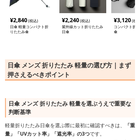
¥
2,840
¥
2,240
¥
3,120
(税込)
(税込)
(税込
日傘 軽量コンパクト折
紫外線カット折りたたみ
コンパクト折り
りたたみ傘
日傘
傘
日傘 メンズ 折りたたみ 軽量の選び方｜まず
押さえるべきポイント
日傘 メンズ 折りたたみ 軽量を選ぶうえで重要な
判断基準
軽量折りたたみ日傘を選ぶ際に最初に確認すべきは、
「重
量」「UVカット率」「遮光率」の3つ
です。