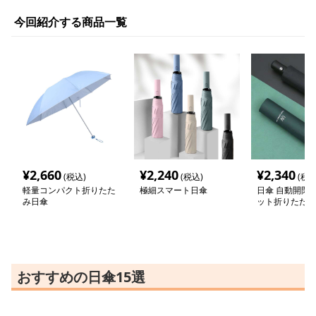
今回紹介する商品一覧
¥
2,660
¥
2,240
¥
2,340
(税込)
(税込)
(税込
軽量コンパクト折りたた
極細スマート日傘
日傘 自動開閉 
み日傘
ット折りたたみ
おすすめの日傘15選