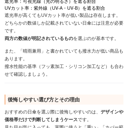
遮光率：可視光線（光の明るさ）を遮る割合
UVカット率：紫外線（UV-A・UV-B）を遮る割合
遮光率が高くてもUVカット率が低い製品は存在します。
どちらかの数値しか記載されていない日傘には注意が必要
です。
両方の数値が明記されているもの
を選ぶのが基本です。
また、「晴雨兼用」と書かれていても撥水力が低い商品も
あります。
撥水性能の基準（フッ素加工・シリコン加工など）も合わ
せて確認しましょう。
後悔しやすい選び方とその理由
おすすめの日傘を選ぶ際に後悔しやすいのは、
デザインや
価格帯だけで判断してしまうケース
です。
見た目が気に入っても、実際に使うと「重い」「カバー範