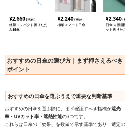
¥
2,660
¥
2,240
¥
2,340
(税込)
(税込)
(税込
軽量コンパクト折りたた
極細スマート日傘
日傘 自動開閉 
み日傘
ット折りたたみ
おすすめの日傘の選び方｜まず押さえるべき
ポイント
おすすめの日傘を選ぶうえで重要な判断基準
おすすめの日傘を選ぶ際に、まず確認すべき指標が
遮光
率・UVカット率・遮熱性能
の3つです。
これらは日傘の「効果」を数値で示す基準であり、選定の