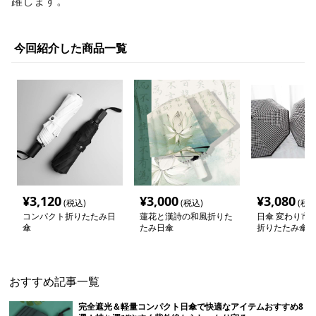
躍します。
今回紹介した商品一覧
¥
3,120
¥
3,000
¥
3,080
(税込)
(税込)
(税込
コンパクト折りたたみ日
蓮花と漢詩の和風折りた
日傘 変わり市
傘
たみ日傘
折りたたみ傘
おすすめ記事一覧
完全遮光＆軽量コンパクト日傘で快適なアイテムおすすめ8