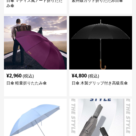
日傘 マティス風アート折りたた
紫外線カット折りたたみ日傘
み傘
¥
2,960
¥
4,800
(税込)
(税込)
日傘 軽量折りたたみ傘
日傘 木製グリップ付き高級長傘