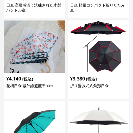
日傘 高級感漂う洗練された木製
日傘 軽量コンパクト折りたたみ
ハンドル傘
傘
¥
4,140
¥
3,380
(税込)
(税込)
花柄日傘 紫外線遮蔽率99%
折り畳み式八角形日傘