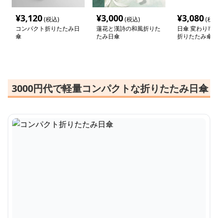
¥
3,120
¥
3,000
¥
3,080
(税込)
(税込)
(税込
コンパクト折りたたみ日
蓮花と漢詩の和風折りた
日傘 変わり市
傘
たみ日傘
折りたたみ傘
3000円代で軽量コンパクトな折りたたみ日傘