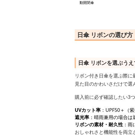
動開閉傘
日傘 リボンの選び
日傘 リボンを選ぶう
リボン付き日傘を選ぶ際に
見た目のかわいさだけで選
購入前に必ず確認したい3
UVカット率
：UPF50＋
遮光率
：晴雨兼用の場合は遮
リボンの素材・耐久性
：雨
おしゃれさと機能性を両立