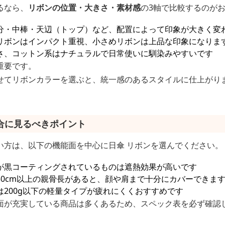
るなら、
リボンの位置・大きさ・素材感
の3軸で比較するのが
分・中棒・天辺（トップ）など、配置によって印象が大きく変
リボンはインパクト重視、小さめリボンは上品な印象になりま
さ、コットン系はナチュラルで日常使いに馴染みやすいです
重要です。
せてリボンカラーを選ぶと、統一感のあるスタイルに仕上がり
合に見るべきポイント
い方は、以下の機能面を中心に日傘 リボンを選んでください。
が黒コーティングされているものは遮熱効果が高いです
50cm以上の親骨長があると、顔や肩まで十分にカバーできま
200g以下の軽量タイプが疲れにくくおすすめです
面が充実している商品は多くあるため、スペック表を必ず確認