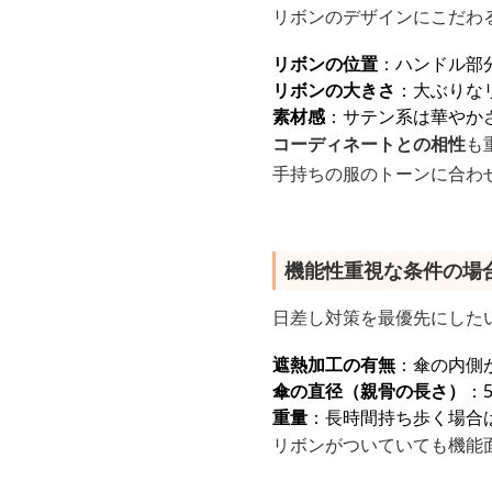
リボンのデザインにこだわ
リボンの位置
：ハンドル部
リボンの大きさ
：大ぶりな
素材感
：サテン系は華やか
コーディネートとの相性
も
手持ちの服のトーンに合わ
機能性重視な条件の場
日差し対策を最優先にした
遮熱加工の有無
：傘の内側
傘の直径（親骨の長さ）
：
重量
：長時間持ち歩く場合は
リボンがついていても機能