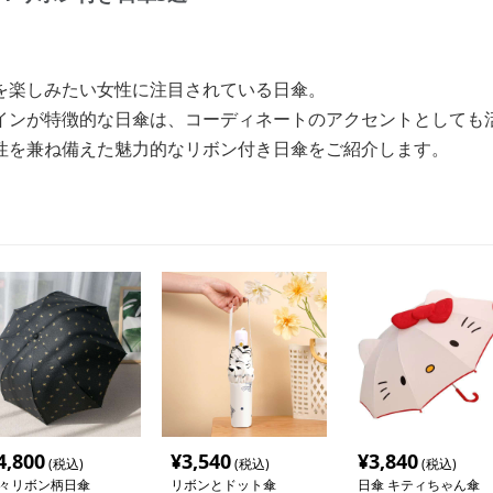
を楽しみたい女性に注目されている日傘。
インが特徴的な日傘は、コーディネートのアクセントとしても
性を兼ね備えた魅力的なリボン付き日傘をご紹介します。
4,800
¥
3,540
¥
3,840
(税込)
(税込)
(税込)
々リボン柄日傘
リボンとドット傘
日傘 キティちゃん傘