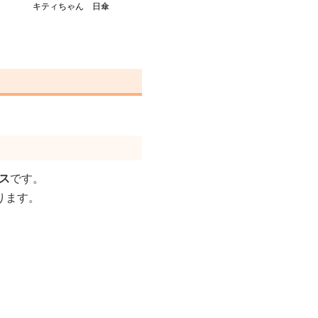
キティちゃん 日傘
ス
です。
ります。