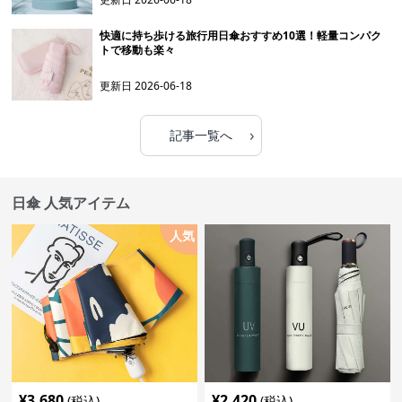
快適に持ち歩ける旅行用日傘おすすめ10選！軽量コンパク
トで移動も楽々
更新日
2026-06-18
›
記事一覧へ
日傘 人気アイテム
人気
¥
3,680
¥
2,420
(税込)
(税込)