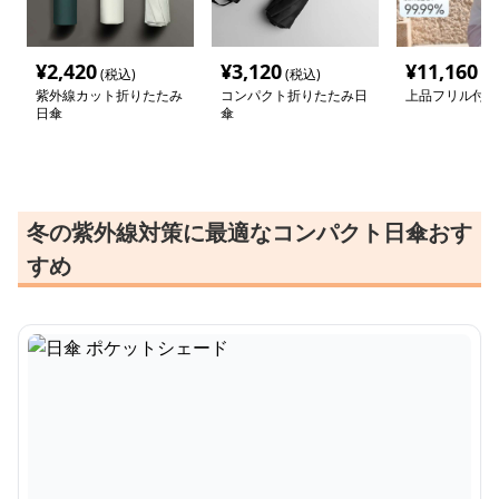
¥
2,420
¥
3,120
¥
11,160
(税込)
(税込)
(税
紫外線カット折りたたみ
コンパクト折りたたみ日
上品フリル付き
日傘
傘
冬の紫外線対策に最適なコンパクト日傘おす
すめ