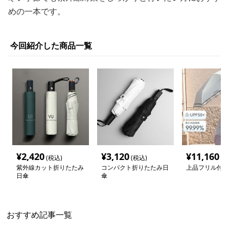
めの一本です。
今回紹介した商品一覧
¥
2,420
¥
3,120
¥
11,160
(税込)
(税込)
(税
紫外線カット折りたたみ
コンパクト折りたたみ日
上品フリル付き
日傘
傘
おすすめ記事一覧