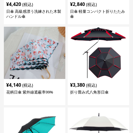
¥
4,420
¥
2,840
(税込)
(税込)
日傘 高級感漂う洗練された木製
日傘 軽量コンパクト折りたたみ
ハンドル傘
傘
¥
4,140
¥
3,380
(税込)
(税込)
花柄日傘 紫外線遮蔽率99%
折り畳み式八角形日傘