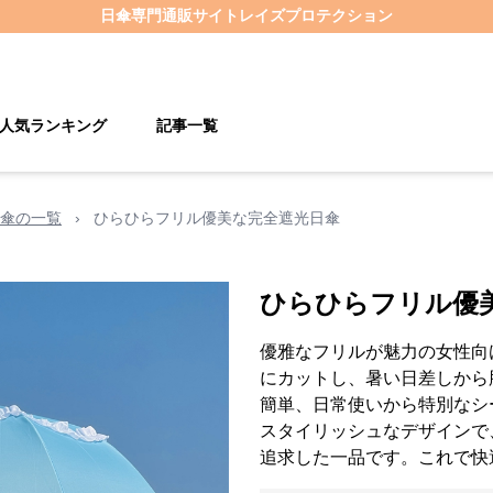
日傘
専門通販サイト
レイズプロテクション
人気ランキング
記事一覧
傘の一覧
›
ひらひらフリル優美な完全遮光日傘
ひらひらフリル優
優雅なフリルが魅力の女性向
にカットし、暑い日差しから
簡単、日常使いから特別なシ
スタイリッシュなデザインで
追求した一品です。これで快