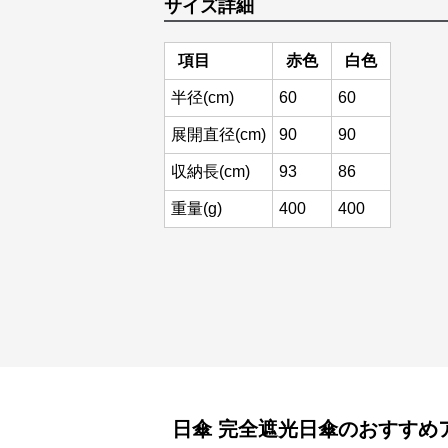
サイズ詳細
項目
赤色
白色
半径(cm)
60
60
展開直径(cm)
90
90
収納長(cm)
93
86
重量(g)
400
400
日傘
完全遮光日傘
のおすすめ