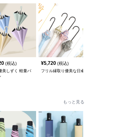
20
¥
5,720
¥
3,800
(税込)
(税込)
(税込)
優美しずく 軽量パ
フリル縁取り優美な日傘
フリルリボン装飾 ふん
ル
わり日傘
もっと見る