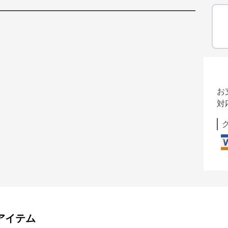
お
対
アイテム