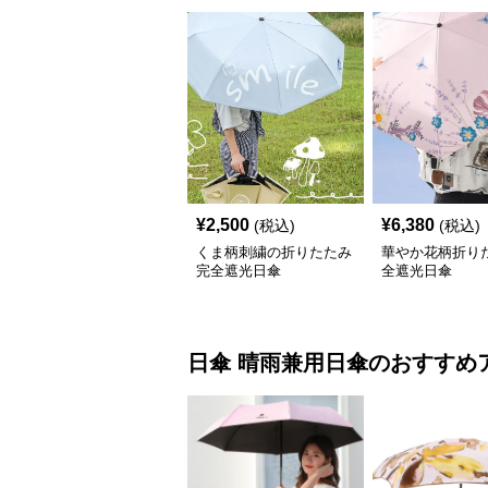
¥
2,500
¥
6,380
(税込)
(税込)
くま柄刺繍の折りたたみ
華やか花柄折り
完全遮光日傘
全遮光日傘
日傘
晴雨兼用日傘
のおすすめ