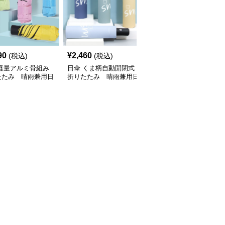
90
¥
2,460
¥
2,230
(税込)
(税込)
(税込)
 軽量アルミ骨組み
日傘 くま柄自動開閉式
日傘 紫外線カット遮熱
たたみ 晴雨兼用日
折りたたみ 晴雨兼用日
裏地付き大判晴雨兼用日
傘
傘