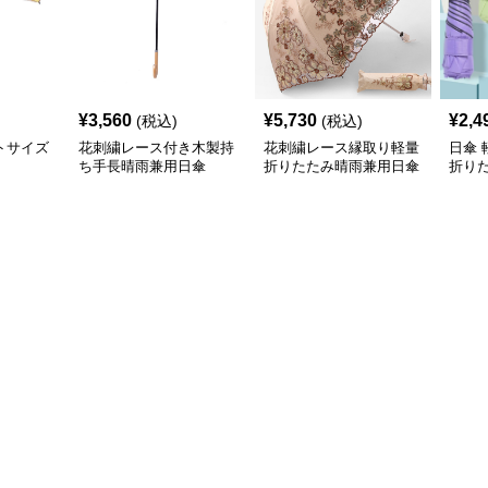
¥
3,560
¥
5,730
¥
2,4
(税込)
(税込)
トサイズ
花刺繍レース付き木製持
花刺繍レース縁取り軽量
日傘
ち手長晴雨兼用日傘
折りたたみ晴雨兼用日傘
折り
傘