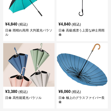
¥
4,840
¥
4,840
(税込)
(税込)
日傘 雨晴れ両用 大判遮光パラソ
日傘 高級感漂う上質な紳士用雨
ル
傘
¥
3,380
¥
6,060
(税込)
(税込)
日傘 高性能遮光パラソル
日傘 極上のグラスファイバー長
傘