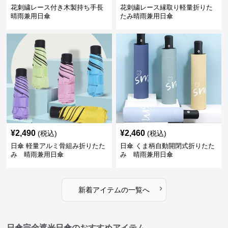
花刺繍レース付き木製持ち手長
花刺繍レース縁取り軽量折りた
晴雨兼用日傘
たみ晴雨兼用日傘
¥
2,490
¥
2,460
(税込)
(税込)
日傘 軽量アルミ骨組み折りたた
日傘 くま柄自動開閉式折りたた
み 晴雨兼用日傘
み 晴雨兼用日傘
›
新着アイテムの一覧へ
日傘完全遮光日傘のおすすめアイテム