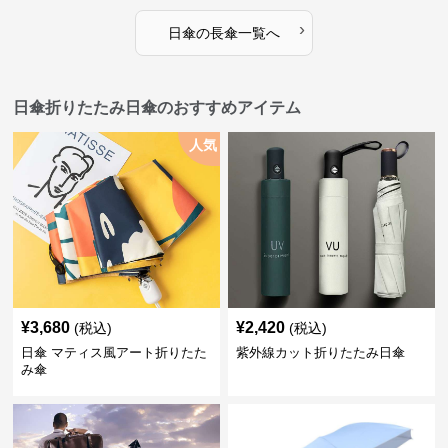
›
日傘
の
長傘
一覧へ
日傘折りたたみ日傘のおすすめアイテム
人気
¥
3,680
¥
2,420
(税込)
(税込)
日傘 マティス風アート折りたた
紫外線カット折りたたみ日傘
み傘