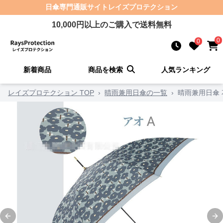
日傘
専門通販サイト
レイズプロテクション
10,000
円以上のご購入で送料無料
0
0
新着商品
商品を検索
人気ランキング
レイズプロテクション TOP
›
晴雨兼用日傘の一覧
›
晴雨兼用日傘 
Previous slide
Ne