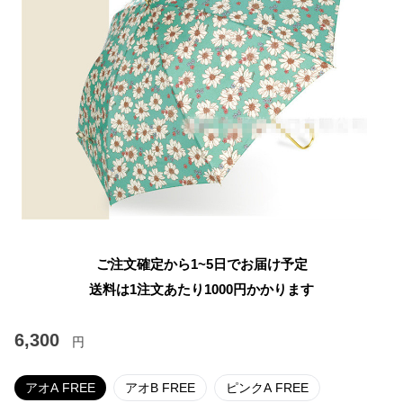
ご注文確定から1~5日でお届け予定
送料は1注文あたり
1000
円かかります
6,300
円
アオA FREE
アオB FREE
ピンクA FREE