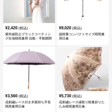
¥
2,420
¥
9,020
(税込)
(税込)
紫外線防止ブラックコーティン
超軽量コンパクトサイズ晴雨兼
グ生地晴雨兼用 自動・手動開閉
用日傘
折りたたみ日傘
¥
3,560
¥
5,730
(税込)
(税込)
花刺繍レース付き木製持ち手長
花刺繍レース縁取り軽量折りた
晴雨兼用日傘
たみ晴雨兼用日傘