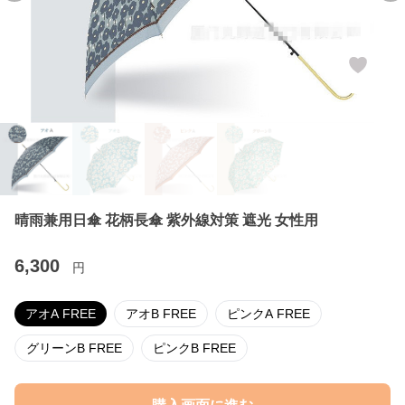
晴雨兼用日傘 花柄長傘 紫外線対策 遮光 女性用
6,300
円
アオA FREE
アオB FREE
ピンクA FREE
グリーンB FREE
ピンクB FREE