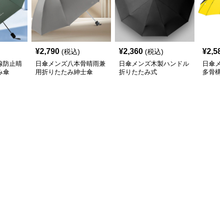
¥
2,790
¥
2,360
¥
2,5
(税込)
(税込)
線防止晴
日傘メンズ八本骨晴雨兼
日傘メンズ木製ハンドル
日傘
み傘
用折りたたみ紳士傘
折りたたみ式
多骨
たみ