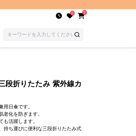
0
0
 三段折りたたみ 紫外線カ
兼用日傘です。
肌老化を防ぎます。
ても活躍します。
、持ち運びに便利な三段折りたたみ式