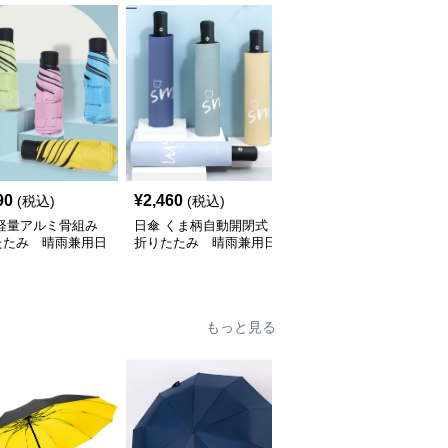
90
¥
2,460
¥
2,230
(税込)
(税込)
(税込)
 軽量アルミ骨組み
日傘 くま柄自動開閉式
日傘 紫外線カット遮熱
たたみ 晴雨兼用日
折りたたみ 晴雨兼用日
裏地付き大判晴雨兼用日
傘
傘
もっと見る