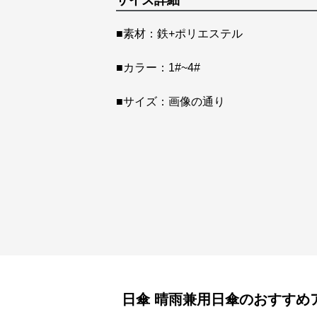
サイズ詳細
■素材：鉄+ポリエステル
■カラー：1#~4#
■サイズ：画像の通り
日傘
晴雨兼用日傘
のおすすめ