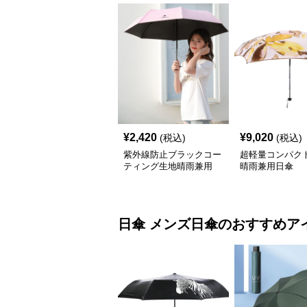
¥
2,420
¥
9,020
(税込)
(税込)
紫外線防止ブラックコー
超軽量コンパク
ティング生地晴雨兼用
晴雨兼用日傘
自動・手動開閉折りたた
み日傘
日傘
メンズ日傘
のおすすめア