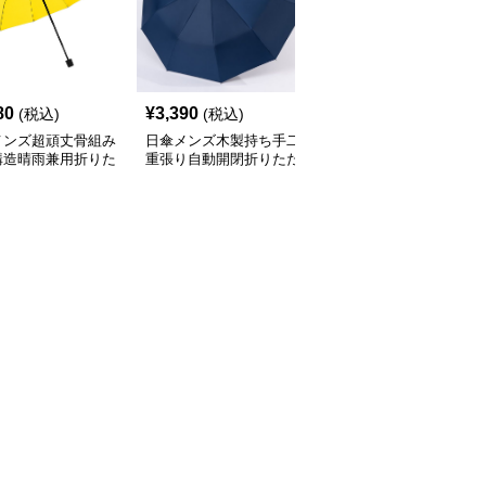
80
¥
3,390
¥
3,120
(税込)
(税込)
(税込)
メンズ超頑丈骨組み
日傘メンズ木製持ち手二
日傘メンズ十六本骨自動
構造晴雨兼用折りた
重張り自動開閉折りたた
開閉式晴雨兼用
傘
み