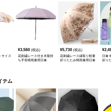
¥
3,560
¥
5,730
¥
2,4
(税込)
(税込)
トサイズ
花刺繍レース付き木製持
花刺繍レース縁取り軽量
日傘
ち手長晴雨兼用日傘
折りたたみ晴雨兼用日傘
折り
傘
イテム