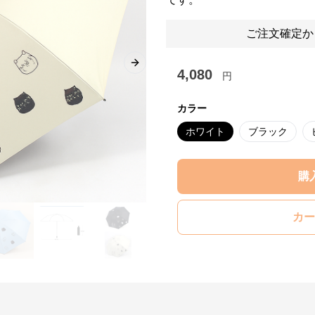
ご注文確定か
Next slide
4,080
円
カラー
ホワイト
ブラック
購
カー