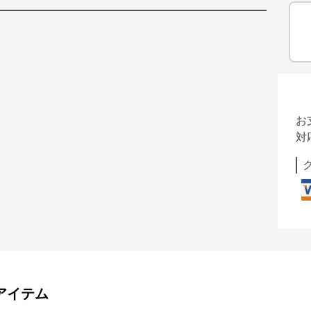
お
対
アイテム