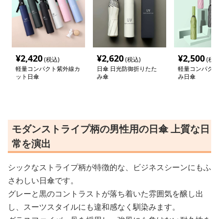
¥
2,420
¥
2,620
¥
2,500
(税込)
(税込)
(税込
軽量コンパクト紫外線カ
日傘 日光防御折りたた
軽量コンパクト
ット日傘
み傘
み日傘
モダンストライプ柄の男性用の日傘 上質な日
常を演出
シックなストライプ柄が特徴的な、ビジネスシーンにもふ
さわしい日傘です。
グレーと黒のコントラストが落ち着いた雰囲気を醸し出
し、スーツスタイルにも違和感なく馴染みます。