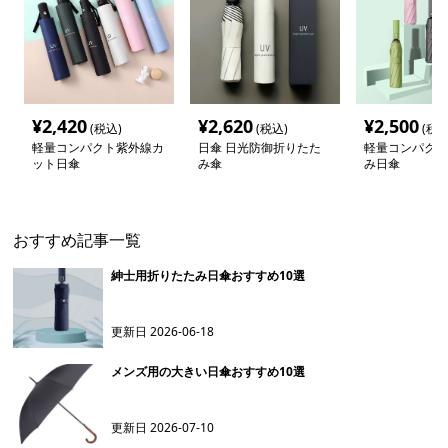
¥
2,420
¥
2,620
¥
2,500
(税込)
(税込)
(税込
軽量コンパクト紫外線カ
日傘 日光防御折りたた
軽量コンパクト
ット日傘
み傘
み日傘
おすすめ記事一覧
紳士用折りたたみ日傘おすすめ10選
更新日
2026-06-18
メンズ用の大きい日傘おすすめ10選
更新日
2026-07-10