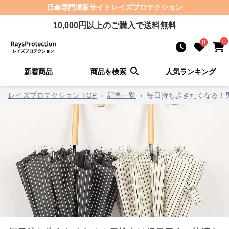
日傘
専門通販サイト
レイズプロテクション
10,000
円以上のご購入で送料無料
0
0
新着商品
商品を検索
人気ランキング
レイズプロテクション TOP
›
記事一覧
›
毎日持ち歩きたくなる！