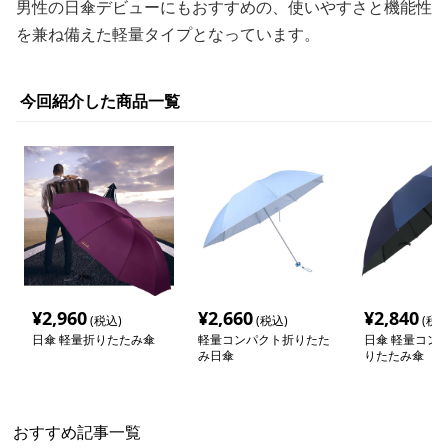
男性の日傘デビューにもおすすめの、使いやすさと機能性
を兼ね備えた軽量タイプとなっています。
今回紹介した商品一覧
¥
2,960
¥
2,660
¥
2,840
(税込)
(税込)
(税込
日傘 軽量折りたたみ傘
軽量コンパクト折りたた
日傘 軽量コン
み日傘
りたたみ傘
おすすめ記事一覧