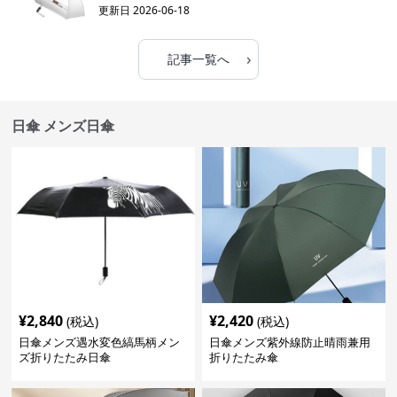
更新日
2026-06-18
›
記事一覧へ
日傘 メンズ日傘
¥
2,840
¥
2,420
(税込)
(税込)
日傘メンズ遇水変色縞馬柄メン
日傘メンズ紫外線防止晴雨兼用
ズ折りたたみ日傘
折りたたみ傘