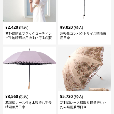
¥
2,420
¥
9,020
(税込)
(税込)
紫外線防止ブラックコーティン
超軽量コンパクトサイズ晴雨兼
グ生地晴雨兼用 自動・手動開閉
用日傘
折りたたみ日傘
¥
3,560
¥
5,730
(税込)
(税込)
花刺繍レース付き木製持ち手長
花刺繍レース縁取り軽量折りた
晴雨兼用日傘
たみ晴雨兼用日傘