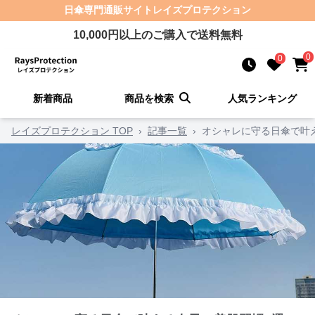
日傘
専門通販サイト
レイズプロテクション
10,000
円以上のご購入で送料無料
0
0
新着商品
商品を検索
人気ランキング
レイズプロテクション TOP
›
記事一覧
›
オシャレに守る日傘で叶