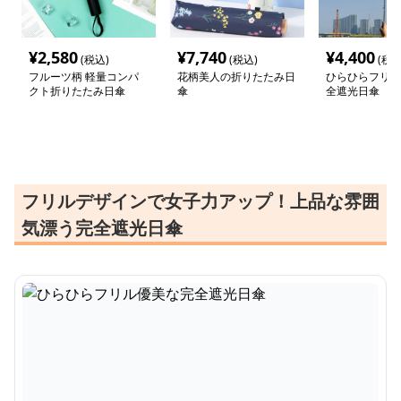
¥
2,580
¥
7,740
¥
4,400
(税込)
(税込)
(税込
フルーツ柄 軽量コンパ
花柄美人の折りたたみ日
ひらひらフリル
クト折りたたみ日傘
傘
全遮光日傘
フリルデザインで女子力アップ！上品な雰囲
気漂う完全遮光日傘