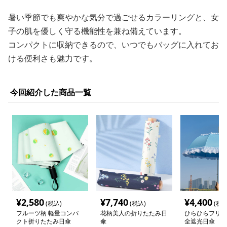
暑い季節でも爽やかな気分で過ごせるカラーリングと、女
子の肌を優しく守る機能性を兼ね備えています。
コンパクトに収納できるので、いつでもバッグに入れてお
ける便利さも魅力です。
今回紹介した商品一覧
¥
2,580
¥
7,740
¥
4,400
(税込)
(税込)
(税込
フルーツ柄 軽量コンパ
花柄美人の折りたたみ日
ひらひらフリル
クト折りたたみ日傘
傘
全遮光日傘