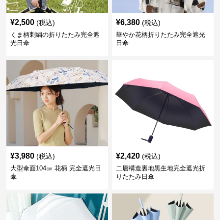
¥
2,500
¥
6,380
(税込)
(税込)
くま柄刺繍の折りたたみ完全遮
華やか花柄折りたたみ完全遮光
光日傘
日傘
¥
3,980
¥
2,420
(税込)
(税込)
大型傘面104㎝ 花柄 完全遮光日
二層構造裏地黒生地完全遮光折
傘
りたたみ日傘