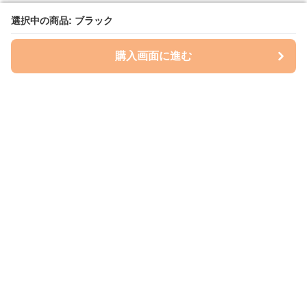
選択中の商品: ブラック
選択中の商品: ブラック
購入画面に進む
購入画面に進む
レイズプロテクション
について
会社概要
利用規約