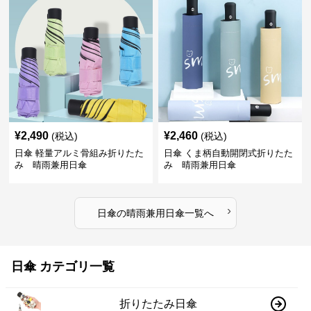
¥
2,490
¥
2,460
(税込)
(税込)
日傘 軽量アルミ骨組み折りたた
日傘 くま柄自動開閉式折りたた
み 晴雨兼用日傘
み 晴雨兼用日傘
›
日傘
の
晴雨兼用日傘
一覧へ
日傘 カテゴリ一覧
折りたたみ日傘