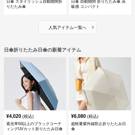
日傘 スタイリッシュ自動開閉折
日傘 自動開閉 折りたたみ傘 高
りたたみ傘
級感 コンパクト
›
人気アイテム一覧へ
日傘折りたたみ日傘の新着アイテム
¥
4,020
¥
6,080
(税込)
(税込)
遮光率50以上のブラックコーテ
超軽量紫外線防止折りたたみ日
ィングUVカット折りたたみ日傘
傘