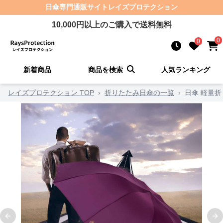
日傘
専門通販サイト
レイズプロテクション
10,000
円以上のご購入で送料無料
0
0
新着商品
商品を検索
人気ランキング
レイズプロテクション TOP
›
折りたたみ日傘の一覧
›
日傘 軽量
Previous slide
Ne