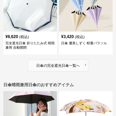
¥
6,620
¥
3,420
(税込)
(税込)
完全遮光日傘 折りたたみ式 晴雨
日傘 優美しずく 軽量パラソル
兼用 自動開閉
›
日傘
の
完全遮光日傘
一覧へ
日傘晴雨兼用日傘のおすすめアイテム