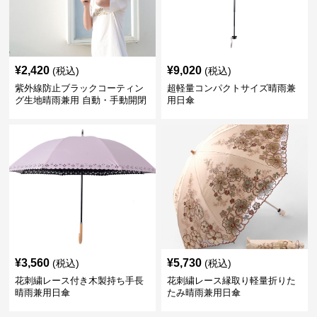
¥
2,420
¥
9,020
(税込)
(税込)
紫外線防止ブラックコーティン
超軽量コンパクトサイズ晴雨兼
グ生地晴雨兼用 自動・手動開閉
用日傘
折りたたみ日傘
¥
3,560
¥
5,730
(税込)
(税込)
花刺繍レース付き木製持ち手長
花刺繍レース縁取り軽量折りた
晴雨兼用日傘
たみ晴雨兼用日傘