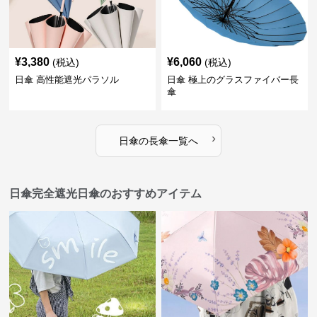
¥
3,380
¥
6,060
(税込)
(税込)
日傘 高性能遮光パラソル
日傘 極上のグラスファイバー長
傘
›
日傘
の
長傘
一覧へ
日傘完全遮光日傘のおすすめアイテム