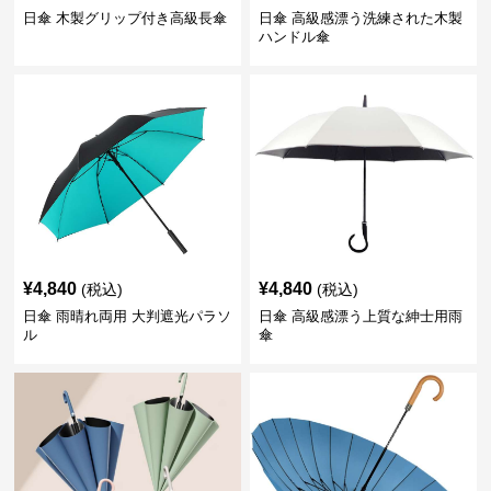
日傘 木製グリップ付き高級長傘
日傘 高級感漂う洗練された木製
ハンドル傘
¥
4,840
¥
4,840
(税込)
(税込)
日傘 雨晴れ両用 大判遮光パラソ
日傘 高級感漂う上質な紳士用雨
ル
傘