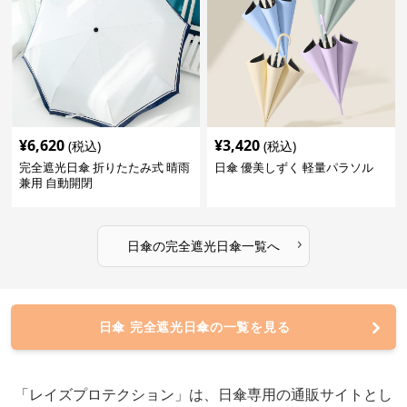
¥
6,620
¥
3,420
(税込)
(税込)
完全遮光日傘 折りたたみ式 晴雨
日傘 優美しずく 軽量パラソル
兼用 自動開閉
›
日傘
の
完全遮光日傘
一覧へ
日傘 完全遮光日傘の一覧を見る
「レイズプロテクション」は、日傘専用の通販サイトとし