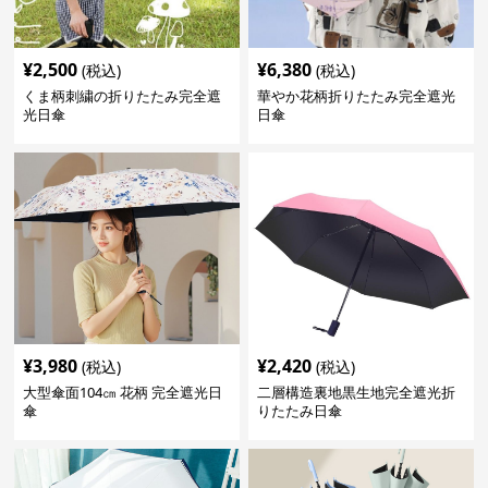
¥
2,500
¥
6,380
(税込)
(税込)
くま柄刺繍の折りたたみ完全遮
華やか花柄折りたたみ完全遮光
光日傘
日傘
¥
3,980
¥
2,420
(税込)
(税込)
大型傘面104㎝ 花柄 完全遮光日
二層構造裏地黒生地完全遮光折
傘
りたたみ日傘