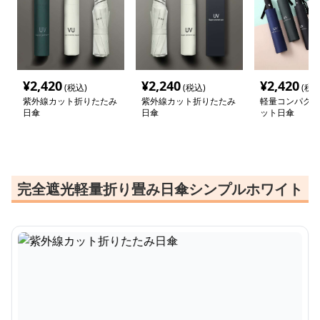
¥
2,420
¥
2,240
¥
2,420
(税込)
(税込)
(税込
紫外線カット折りたたみ
紫外線カット折りたたみ
軽量コンパクト
日傘
日傘
ット日傘
完全遮光軽量折り畳み日傘シンプルホワイト