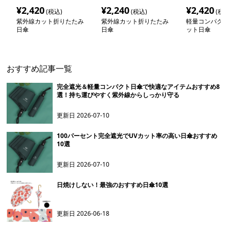
¥
2,420
¥
2,240
¥
2,420
(税込)
(税込)
(税込
紫外線カット折りたたみ
紫外線カット折りたたみ
軽量コンパクト
日傘
日傘
ット日傘
おすすめ記事一覧
完全遮光＆軽量コンパクト日傘で快適なアイテムおすすめ8
選！持ち運びやすく紫外線からしっかり守る
更新日
2026-07-10
100パーセント完全遮光でUVカット率の高い日傘おすすめ
10選
更新日
2026-07-10
日焼けしない！最強のおすすめ日傘10選
更新日
2026-06-18