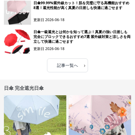
日傘99.99%紫外線カット！肌を完璧に守る高機能おすすめ
8選！遮光性能が高く真夏の日差しも快適に過ごせます
更新日
2026-06-18
日傘一級遮光とは何かを知って選ぶ！真夏の強い日差しも
完全にブロックできるおすすめ7選 紫外線対策と涼しさを両
立して快適に過ごせます
更新日
2026-06-18
›
記事一覧へ
日傘 完全遮光日傘