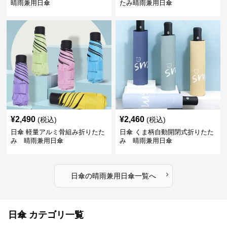
晴雨兼用日傘
たみ晴雨兼用日傘
¥
2,490
¥
2,460
(税込)
(税込)
日傘 軽量アルミ骨組み折りたた
日傘 くま柄自動開閉式折りたた
み 晴雨兼用日傘
み 晴雨兼用日傘
›
日傘
の
晴雨兼用日傘
一覧へ
日傘 カテゴリ一覧