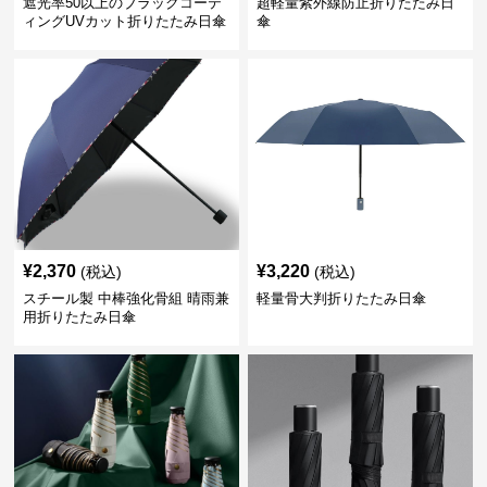
遮光率50以上のブラックコーテ
超軽量紫外線防止折りたたみ日
ィングUVカット折りたたみ日傘
傘
¥
2,370
¥
3,220
(税込)
(税込)
スチール製 中棒強化骨組 晴雨兼
軽量骨大判折りたたみ日傘
用折りたたみ日傘