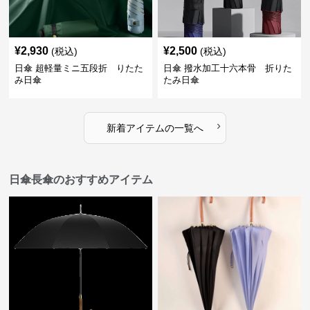
¥
2,930
¥
2,500
(税込)
(税込)
日傘 超軽量ミニ五段折 りたた
日傘 撥水加工十六本骨 折りた
み日傘
たみ日傘
›
新着アイテムの一覧へ
日傘長傘のおすすめアイテム