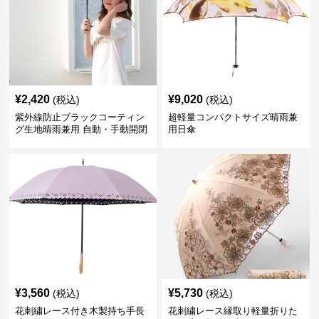
¥
2,420
¥
9,020
(税込)
(税込)
紫外線防止ブラックコーティン
超軽量コンパクトサイズ晴雨兼
グ生地晴雨兼用 自動・手動開閉
用日傘
折りたたみ日傘
¥
3,560
¥
5,730
(税込)
(税込)
花刺繍レース付き木製持ち手長
花刺繍レース縁取り軽量折りた