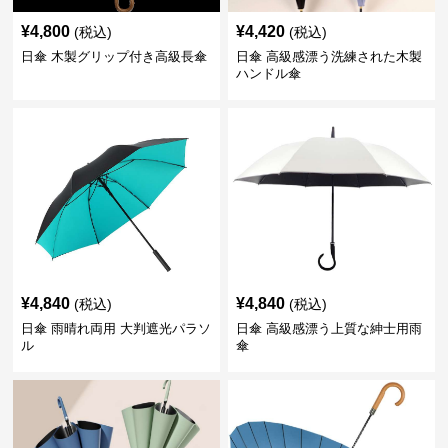
¥
4,800
¥
4,420
(税込)
(税込)
日傘 木製グリップ付き高級長傘
日傘 高級感漂う洗練された木製
ハンドル傘
¥
4,840
¥
4,840
(税込)
(税込)
日傘 雨晴れ両用 大判遮光パラソ
日傘 高級感漂う上質な紳士用雨
ル
傘