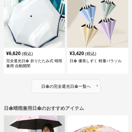
¥
6,620
¥
3,420
(税込)
(税込)
完全遮光日傘 折りたたみ式 晴雨
日傘 優美しずく 軽量パラソル
兼用 自動開閉
›
日傘
の
完全遮光日傘
一覧へ
日傘晴雨兼用日傘のおすすめアイテム