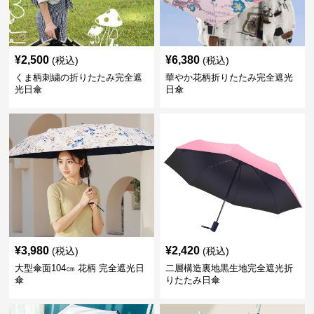
¥
2,500
¥
6,380
(税込)
(税込)
くま柄刺繍の折りたたみ完全遮
華やか花柄折りたたみ完全遮光
光日傘
日傘
¥
3,980
¥
2,420
(税込)
(税込)
大型傘面104㎝ 花柄 完全遮光日
二層構造裏地黒生地完全遮光折
傘
りたたみ日傘