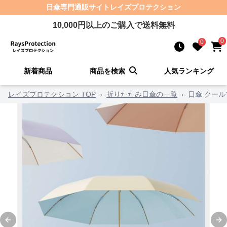
日傘
専門通販サイト
レイズプロテクション
10,000
円以上のご購入で送料無料
0
0
新着商品
商品を検索
人気ランキング
レイズプロテクション TOP
›
折りたたみ日傘の一覧
›
日傘 クー
Previous slide
Ne