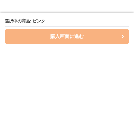
選択中の商品: ピンク
選択中の商品: ピンク
購入画面に進む
購入画面に進む
レイズプロテクション
について
会社概要