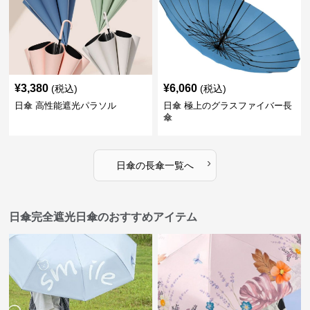
¥
3,380
¥
6,060
(税込)
(税込)
日傘 高性能遮光パラソル
日傘 極上のグラスファイバー長
傘
›
日傘
の
長傘
一覧へ
日傘完全遮光日傘のおすすめアイテム