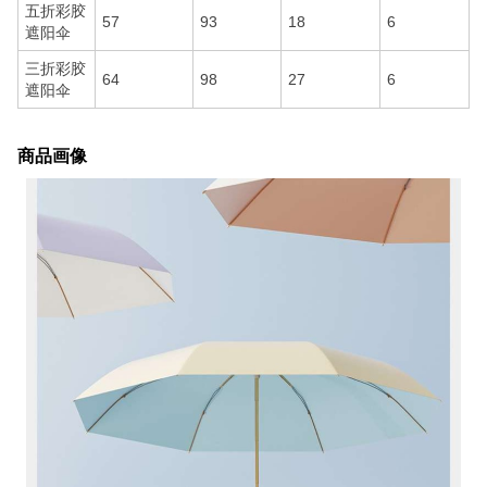
五折彩胶
57
93
18
6
遮阳伞
三折彩胶
64
98
27
6
遮阳伞
商品画像