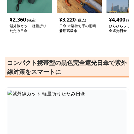
¥
2,360
¥
3,220
¥
4,400
(税込)
(税込)
(税込
紫外線カット 軽量折り
日傘 木製持ち手の雨晴
ひらひらフリル
たたみ日傘
兼用高級傘
全遮光日傘
コンパクト携帯型の黒色完全遮光日傘で紫外
線対策をスマートに