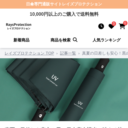
日傘
専門通販サイト
レイズプロテクション
10,000
円以上のご購入で送料無料
0
0
新着商品
商品を検索
人気ランキング
レイズプロテクション TOP
›
記事一覧
›
真夏の日差しも安心！黒