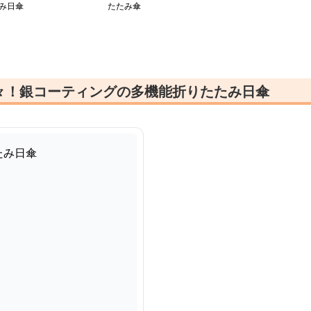
み日傘
たたみ傘
々！銀コーティングの多機能折りたたみ日傘