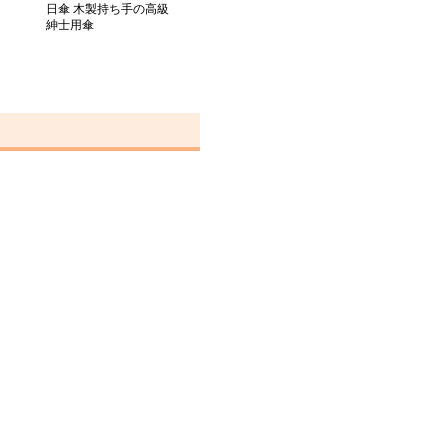
日傘 木製持ち手の高級
紳士用傘