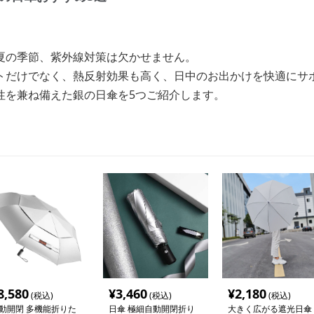
夏の季節、紫外線対策は欠かせません。
トだけでなく、熱反射効果も高く、日中のお出かけを快適にサ
性を兼ね備えた銀の日傘を5つご紹介します。
8,580
¥
3,460
¥
2,180
(税込)
(税込)
(税込)
動開閉 多機能折りた
日傘 極細自動開閉折り
大きく広がる遮光日傘