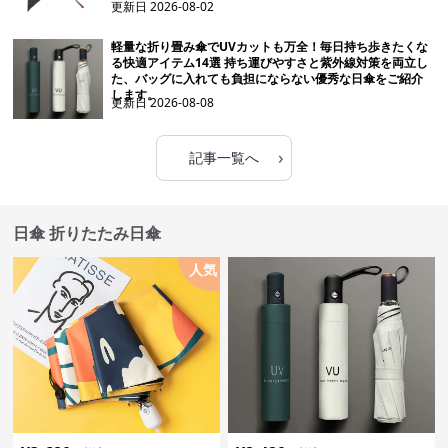
更新日
2026-08-02
軽量な折り畳み傘でUVカットも万全！毎日持ち歩きたくな
る快適アイテム14選 持ち運びやすさと紫外線対策を両立し
た、バッグに入れても負担にならない優秀な日傘をご紹介
します。
更新日
2026-08-08
›
記事一覧へ
日傘 折りたたみ日傘
人気