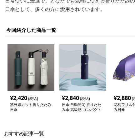
日常使いに最適で、どなたでも気軽に使える折りたたみの
日傘として、多くの方に愛用されています。
今回紹介した商品一覧
¥
2,420
¥
2,840
¥
2,880
(税込)
(税込)
(税込
紫外線カット折りたたみ
日傘 自動開閉 折りたた
花柄フリル付き
日傘
み傘 高級感 コンパクト
み日傘
おすすめ記事一覧