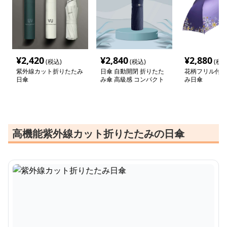
¥
2,420
¥
2,840
¥
2,880
(税込)
(税込)
(税込
紫外線カット折りたたみ
日傘 自動開閉 折りたた
花柄フリル付き
日傘
み傘 高級感 コンパクト
み日傘
高機能紫外線カット折りたたみの日傘