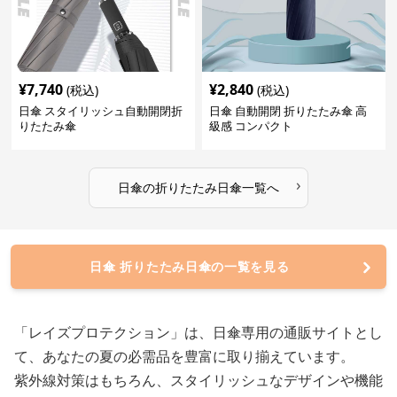
¥
7,740
¥
2,840
(税込)
(税込)
日傘 スタイリッシュ自動開閉折
日傘 自動開閉 折りたたみ傘 高
りたたみ傘
級感 コンパクト
›
日傘
の
折りたたみ日傘
一覧へ
日傘 折りたたみ日傘の一覧を見る
「レイズプロテクション」は、日傘専用の通販サイトとし
て、あなたの夏の必需品を豊富に取り揃えています。
紫外線対策はもちろん、スタイリッシュなデザインや機能