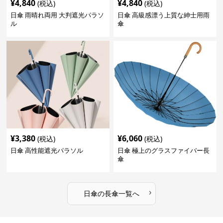
¥
4,840
¥
4,840
(税込)
(税込)
日傘 雨晴れ両用 大判遮光パラソ
日傘 高級感漂う上質な紳士用雨
ル
傘
¥
3,380
¥
6,060
(税込)
(税込)
日傘 高性能遮光パラソル
日傘 極上のグラスファイバー長
傘
›
日傘
の
長傘
一覧へ