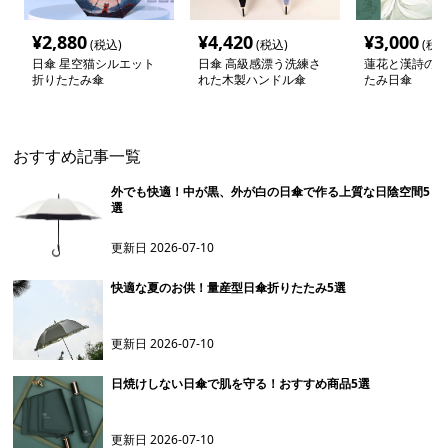
¥
2,880
¥
4,420
¥
3,000
(税込)
(税込)
(税込
日傘 星空猫シルエット
日傘 高級感漂う洗練さ
蓮花と漢詩の和
折りたたみ傘
れた木製ハンドル傘
たみ日傘
おすすめ記事一覧
外でも快適！中が黒、外が白の日傘で作る上質な日陰空間5
選
更新日
2026-07-10
快適な夏のお供！量産型日傘折りたたみ5選
更新日
2026-07-10
日焼けしない日傘で肌を守る！おすすめ商品5選
更新日
2026-07-10