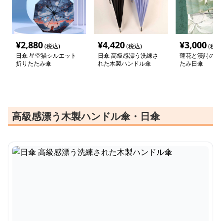
¥
2,880
¥
4,420
¥
3,000
(税込)
(税込)
(税込
日傘 星空猫シルエット
日傘 高級感漂う洗練さ
蓮花と漢詩の和
折りたたみ傘
れた木製ハンドル傘
たみ日傘
高級感漂う木製ハンドル傘・日傘