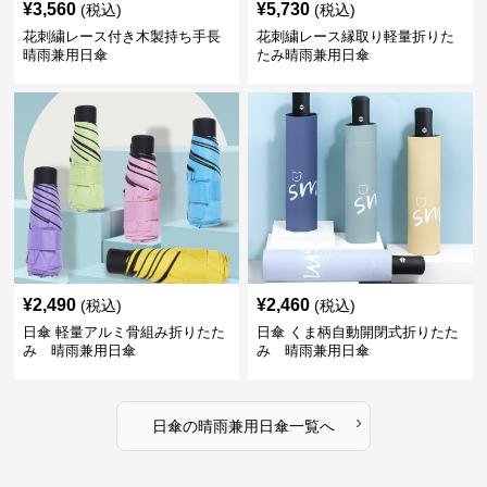
¥
3,560
¥
5,730
(税込)
(税込)
花刺繍レース付き木製持ち手長
花刺繍レース縁取り軽量折りた
晴雨兼用日傘
たみ晴雨兼用日傘
¥
2,490
¥
2,460
(税込)
(税込)
日傘 軽量アルミ骨組み折りたた
日傘 くま柄自動開閉式折りたた
み 晴雨兼用日傘
み 晴雨兼用日傘
›
日傘
の
晴雨兼用日傘
一覧へ