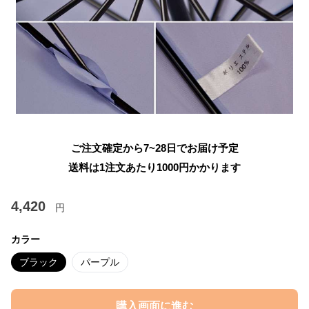
ご注文確定から7~28日でお届け予定
送料は1注文あたり
1000
円かかります
4,420
円
カラー
ブラック
パープル
購入画面に進む