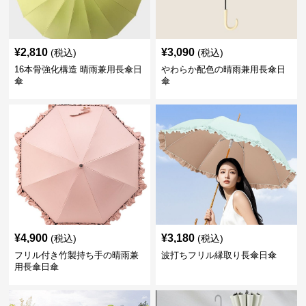
¥
2,810
¥
3,090
(税込)
(税込)
16本骨強化構造 晴雨兼用長傘日
やわらか配色の晴雨兼用長傘日
傘
傘
¥
4,900
¥
3,180
(税込)
(税込)
フリル付き竹製持ち手の晴雨兼
波打ちフリル縁取り長傘日傘
用長傘日傘