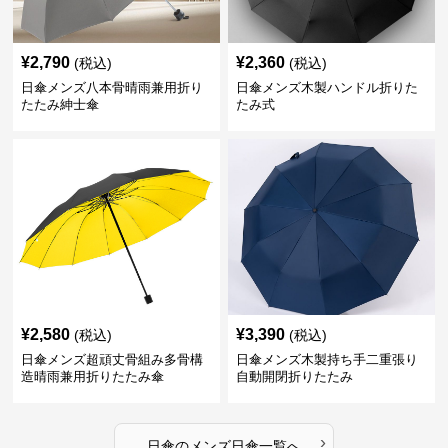
¥
2,790
¥
2,360
(税込)
(税込)
日傘メンズ八本骨晴雨兼用折り
日傘メンズ木製ハンドル折りた
たたみ紳士傘
たみ式
¥
2,580
¥
3,390
(税込)
(税込)
日傘メンズ超頑丈骨組み多骨構
日傘メンズ木製持ち手二重張り
造晴雨兼用折りたたみ傘
自動開閉折りたたみ
›
日傘
の
メンズ日傘
一覧へ