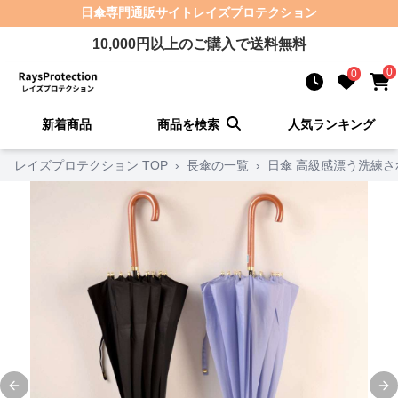
日傘
専門通販サイト
レイズプロテクション
10,000
円以上のご購入で送料無料
0
0
新着商品
商品を検索
人気ランキング
レイズプロテクション TOP
›
長傘の一覧
›
日傘 高級感漂う洗練
Previous slide
Ne