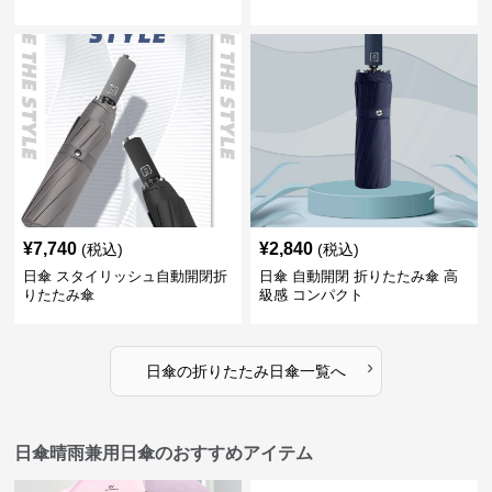
¥
7,740
¥
2,840
(税込)
(税込)
日傘 スタイリッシュ自動開閉折
日傘 自動開閉 折りたたみ傘 高
りたたみ傘
級感 コンパクト
›
日傘
の
折りたたみ日傘
一覧へ
日傘晴雨兼用日傘のおすすめアイテム