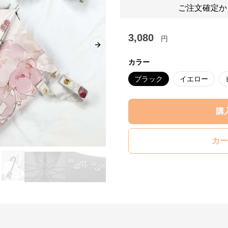
ご注文確定か
3,080
円
Next slide
カラー
ブラック
イエロー
購
カー