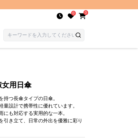
0
0
淑女用日傘
を持つ長傘タイプの日傘。
軽量設計で携帯性に優れています。
雨にも対応する実用的な一本。
を引き立て、日常の外出を優雅に彩り