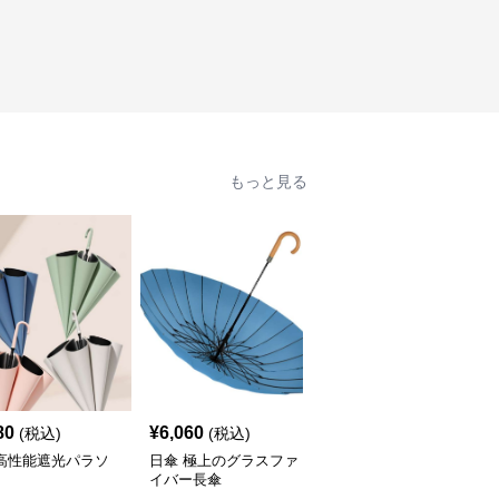
もっと見る
80
¥
6,060
¥
4,840
(税込)
(税込)
(税込)
 高性能遮光パラソ
日傘 極上のグラスファ
日傘 優雅な曲がり持ち
イバー長傘
手の紳士用長傘