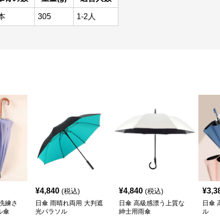
本
305
1-2人
¥
4,840
¥
4,840
¥
3,3
(税込)
(税込)
洗練さ
日傘 雨晴れ両用 大判遮
日傘 高級感漂う上質な
日傘
ル傘
光パラソル
紳士用雨傘
ル