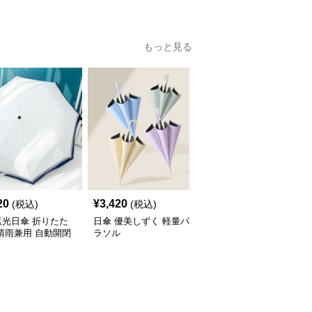
もっと見る
20
¥
3,420
¥
5,720
(税込)
(税込)
(税込)
遮光日傘 折りたた
日傘 優美しずく 軽量パ
フリル縁取り優美な日傘
晴雨兼用 自動開閉
ラソル