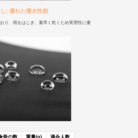
見出し: 優れた撥水性能
ており、雨をはじき、素早く乾くため実用性に優
傘骨の数
重量(g)
適合人数