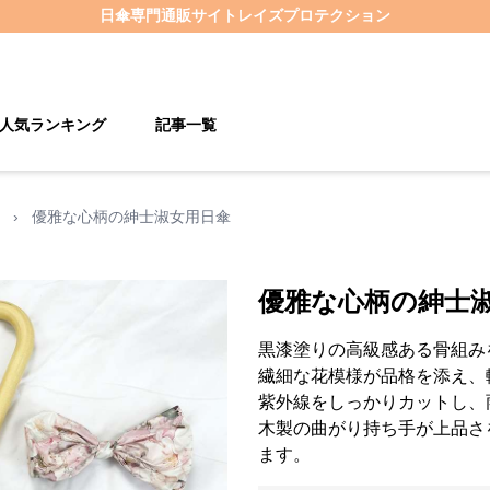
日傘
専門通販サイト
レイズプロテクション
人気ランキング
記事一覧
›
優雅な心柄の紳士淑女用日傘
優雅な心柄の紳士
黒漆塗りの高級感ある骨組み
繊細な花模様が品格を添え、
紫外線をしっかりカットし、
木製の曲がり持ち手が上品さ
ます。