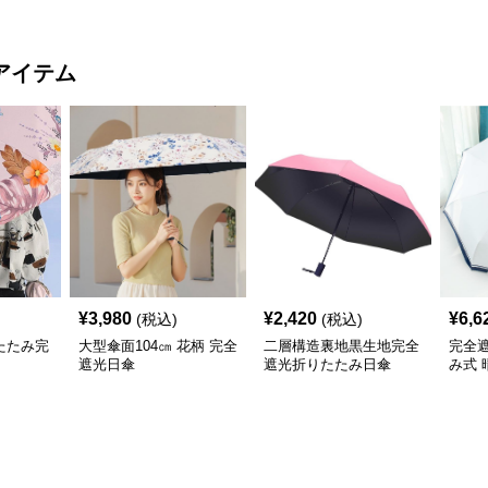
アイテム
¥
3,980
¥
2,420
¥
6,6
(税込)
(税込)
たたみ完
大型傘面104㎝ 花柄 完全
二層構造裏地黒生地完全
完全
遮光日傘
遮光折りたたみ日傘
み式 