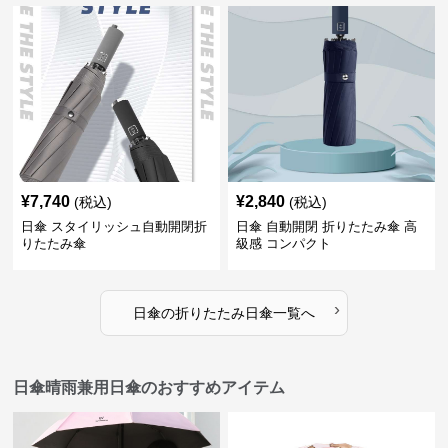
¥
7,740
¥
2,840
(税込)
(税込)
日傘 スタイリッシュ自動開閉折
日傘 自動開閉 折りたたみ傘 高
りたたみ傘
級感 コンパクト
›
日傘
の
折りたたみ日傘
一覧へ
日傘晴雨兼用日傘のおすすめアイテム