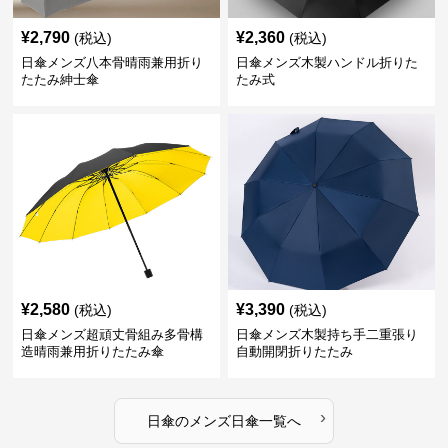
¥
2,790
¥
2,360
(税込)
(税込)
日傘メンズ八本骨晴雨兼用折り
日傘メンズ木製ハンドル折りた
たたみ紳士傘
たみ式
¥
2,580
¥
3,390
(税込)
(税込)
日傘メンズ超頑丈骨組み多骨構
日傘メンズ木製持ち手二重張り
造晴雨兼用折りたたみ傘
自動開閉折りたたみ
›
日傘
の
メンズ日傘
一覧へ