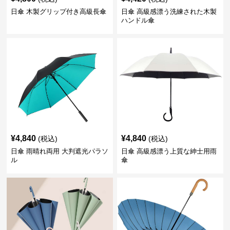
日傘 木製グリップ付き高級長傘
日傘 高級感漂う洗練された木製
ハンドル傘
¥
4,840
¥
4,840
(税込)
(税込)
日傘 雨晴れ両用 大判遮光パラソ
日傘 高級感漂う上質な紳士用雨
ル
傘