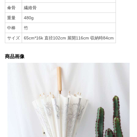
傘骨
繊維骨
重量
480g
中棒
竹
サイズ
65cm*16k 直径102cm 展開116cm 収納時84cm
商品画像