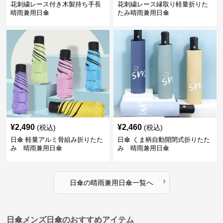
花刺繍レース付き木製持ち手長
花刺繍レース縁取り軽量折りた
晴雨兼用日傘
たみ晴雨兼用日傘
¥
2,490
¥
2,460
(税込)
(税込)
日傘 軽量アルミ骨組み折りたた
日傘 くま柄自動開閉式折りたた
み 晴雨兼用日傘
み 晴雨兼用日傘
›
日傘
の
晴雨兼用日傘
一覧へ
日傘メンズ日傘のおすすめアイテム