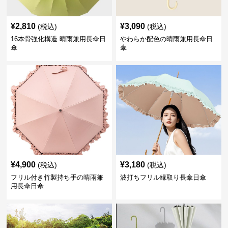
¥
2,810
¥
3,090
(税込)
(税込)
16本骨強化構造 晴雨兼用長傘日
やわらか配色の晴雨兼用長傘日
傘
傘
¥
4,900
¥
3,180
(税込)
(税込)
フリル付き竹製持ち手の晴雨兼
波打ちフリル縁取り長傘日傘
用長傘日傘