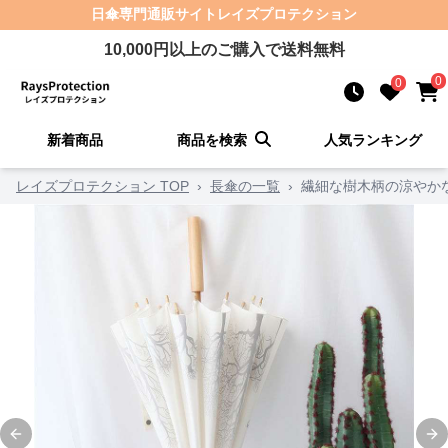
日傘
専門通販サイト
レイズプロテクション
10,000
円以上のご購入で送料無料
0
0
新着商品
商品を検索
人気ランキング
レイズプロテクション TOP
›
長傘の一覧
›
繊細な樹木柄の涼やか
Previous slide
Ne