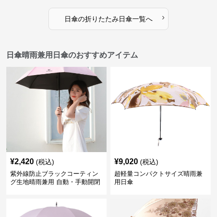
›
日傘
の
折りたたみ日傘
一覧へ
日傘晴雨兼用日傘のおすすめアイテム
¥
2,420
¥
9,020
(税込)
(税込)
紫外線防止ブラックコーティン
超軽量コンパクトサイズ晴雨兼
グ生地晴雨兼用 自動・手動開閉
用日傘
折りたたみ日傘