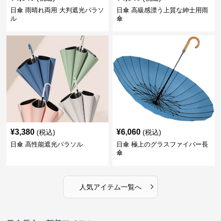
日傘 雨晴れ両用 大判遮光パラソ
日傘 高級感漂う上質な紳士用雨
ル
傘
¥
3,380
¥
6,060
(税込)
(税込)
日傘 高性能遮光パラソル
日傘 極上のグラスファイバー長
傘
›
人気アイテム一覧へ