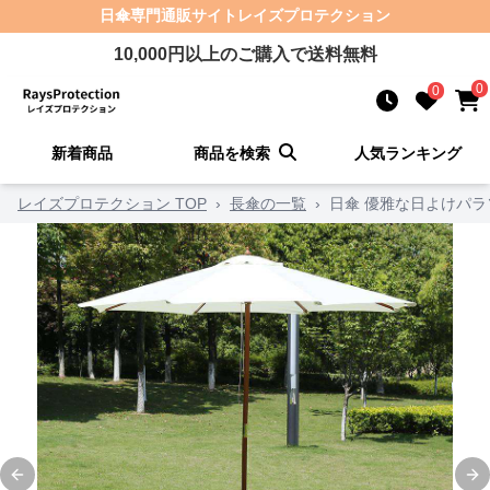
日傘
専門通販サイト
レイズプロテクション
10,000
円以上のご購入で送料無料
0
0
新着商品
商品を検索
人気ランキング
レイズプロテクション TOP
›
長傘の一覧
›
日傘 優雅な日よけパラ
Previous slide
Ne