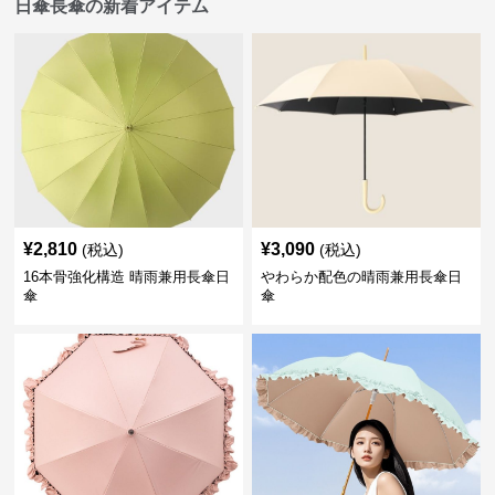
日傘長傘の新着アイテム
¥
2,810
¥
3,090
(税込)
(税込)
16本骨強化構造 晴雨兼用長傘日
やわらか配色の晴雨兼用長傘日
傘
傘