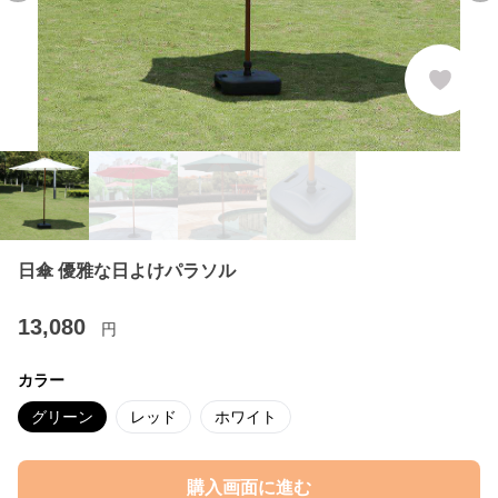
日傘 優雅な日よけパラソル
13,080
円
カラー
グリーン
レッド
ホワイト
購入画面に進む