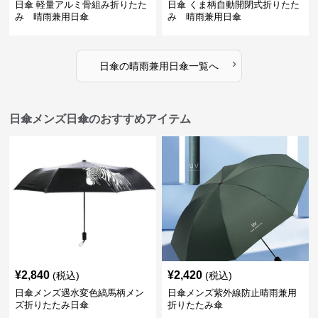
日傘 軽量アルミ骨組み折りたた
日傘 くま柄自動開閉式折りたた
み 晴雨兼用日傘
み 晴雨兼用日傘
›
日傘
の
晴雨兼用日傘
一覧へ
日傘メンズ日傘のおすすめアイテム
¥
2,840
¥
2,420
(税込)
(税込)
日傘メンズ遇水変色縞馬柄メン
日傘メンズ紫外線防止晴雨兼用
ズ折りたたみ日傘
折りたたみ傘