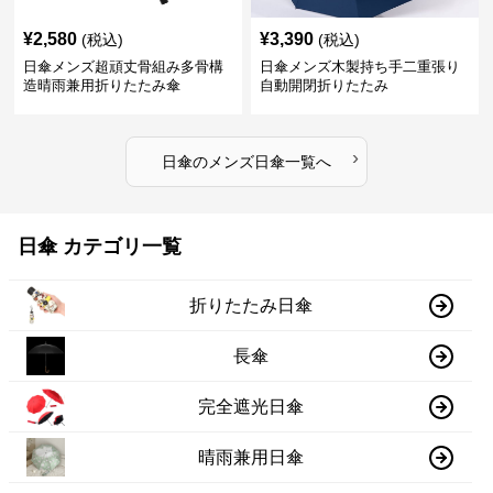
¥
2,580
¥
3,390
(税込)
(税込)
日傘メンズ超頑丈骨組み多骨構
日傘メンズ木製持ち手二重張り
造晴雨兼用折りたたみ傘
自動開閉折りたたみ
›
日傘
の
メンズ日傘
一覧へ
日傘 カテゴリ一覧
折りたたみ日傘
長傘
完全遮光日傘
晴雨兼用日傘