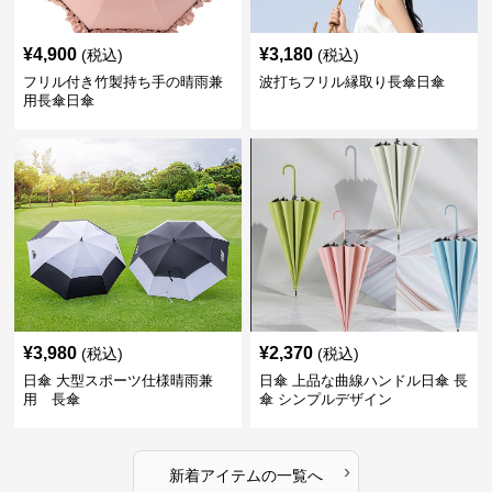
¥
4,900
¥
3,180
(税込)
(税込)
フリル付き竹製持ち手の晴雨兼
波打ちフリル縁取り長傘日傘
用長傘日傘
¥
3,980
¥
2,370
(税込)
(税込)
日傘 大型スポーツ仕様晴雨兼
日傘 上品な曲線ハンドル日傘 長
用 長傘
傘 シンプルデザイン
›
新着アイテムの一覧へ