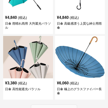
¥
4,840
¥
4,840
(税込)
(税込)
日傘 雨晴れ両用 大判遮光パラソ
日傘 高級感漂う上質な紳士用雨
ル
傘
¥
3,380
¥
6,060
(税込)
(税込)
日傘 高性能遮光パラソル
日傘 極上のグラスファイバー長
傘