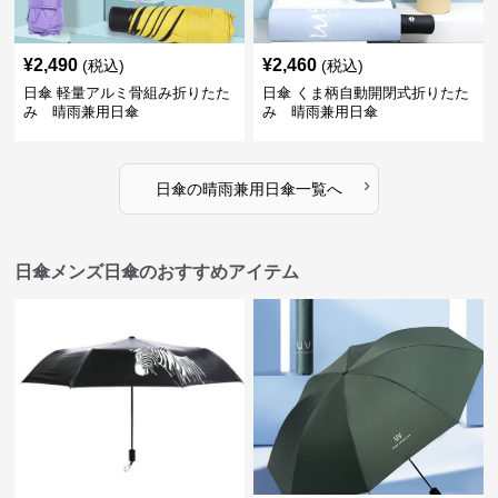
¥
2,490
¥
2,460
(税込)
(税込)
日傘 軽量アルミ骨組み折りたた
日傘 くま柄自動開閉式折りたた
み 晴雨兼用日傘
み 晴雨兼用日傘
›
日傘
の
晴雨兼用日傘
一覧へ
日傘メンズ日傘のおすすめアイテム