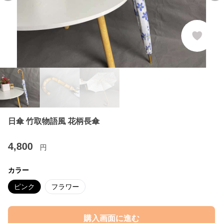
日傘 竹取物語風 花柄長傘
4,800
円
カラー
ピンク
フラワー
購入画面に進む