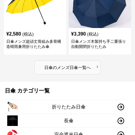
¥
2,580
¥
3,390
(税込)
(税込)
日傘メンズ超頑丈骨組み多骨構
日傘メンズ木製持ち手二重張り
造晴雨兼用折りたたみ傘
自動開閉折りたたみ
›
日傘
の
メンズ日傘
一覧へ
日傘 カテゴリ一覧
折りたたみ日傘
長傘
完全遮光日傘