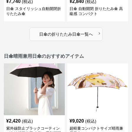
¥
7,740
¥
2,840
(税込)
(税込)
日傘 スタイリッシュ自動開閉折
日傘 自動開閉 折りたたみ傘 高
りたたみ傘
級感 コンパクト
›
日傘
の
折りたたみ日傘
一覧へ
日傘晴雨兼用日傘のおすすめアイテム
¥
2,420
¥
9,020
(税込)
(税込)
紫外線防止ブラックコーティン
超軽量コンパクトサイズ晴雨兼