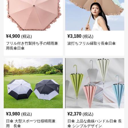
¥
4,900
¥
3,180
(税込)
(税込)
フリル付き竹製持ち手の晴雨兼
波打ちフリル縁取り長傘日傘
用長傘日傘
¥
3,980
¥
2,370
(税込)
(税込)
日傘 大型スポーツ仕様晴雨兼
日傘 上品な曲線ハンドル日傘 長
用 長傘
傘 シンプルデザイン