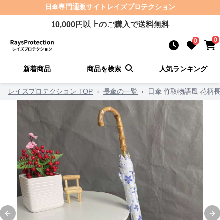
日傘
専門通販サイト
レイズプロテクション
10,000
円以上のご購入で送料無料
0
0
新着商品
商品を検索
人気ランキング
レイズプロテクション TOP
›
長傘の一覧
›
日傘 竹取物語風 花柄
Previous slide
Ne