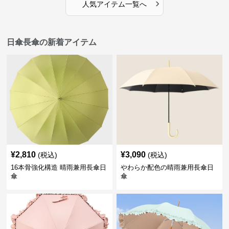
›
人気アイテム一覧へ
日傘長傘の新着アイテム
¥
2,810
¥
3,090
(税込)
(税込)
16本骨強化構造 晴雨兼用長傘日
やわらか配色の晴雨兼用長傘日
傘
傘