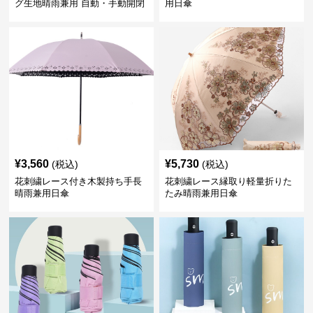
グ生地晴雨兼用 自動・手動開閉
用日傘
折りたたみ日傘
¥
3,560
¥
5,730
(税込)
(税込)
花刺繍レース付き木製持ち手長
花刺繍レース縁取り軽量折りた
晴雨兼用日傘
たみ晴雨兼用日傘