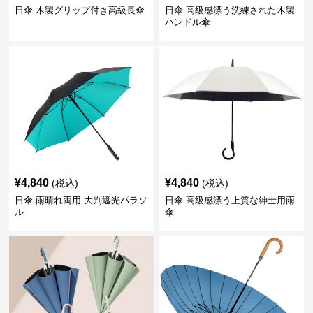
日傘 木製グリップ付き高級長傘
日傘 高級感漂う洗練された木製
ハンドル傘
¥
4,840
¥
4,840
(税込)
(税込)
日傘 雨晴れ両用 大判遮光パラソ
日傘 高級感漂う上質な紳士用雨
ル
傘