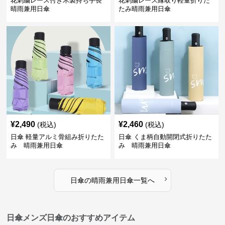
花刺繍レース付き木製持ち手長
花刺繍レース縁取り軽量折りた
晴雨兼用日傘
たみ晴雨兼用日傘
¥
2,490
¥
2,460
(税込)
(税込)
日傘 軽量アルミ骨組み折りたた
日傘 くま柄自動開閉式折りたた
み 晴雨兼用日傘
み 晴雨兼用日傘
›
日傘
の
晴雨兼用日傘
一覧へ
日傘メンズ日傘のおすすめアイテム