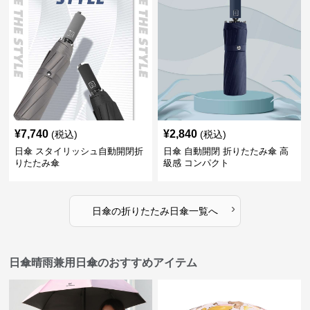
¥
7,740
¥
2,840
(税込)
(税込)
日傘 スタイリッシュ自動開閉折
日傘 自動開閉 折りたたみ傘 高
りたたみ傘
級感 コンパクト
›
日傘
の
折りたたみ日傘
一覧へ
日傘晴雨兼用日傘のおすすめアイテム