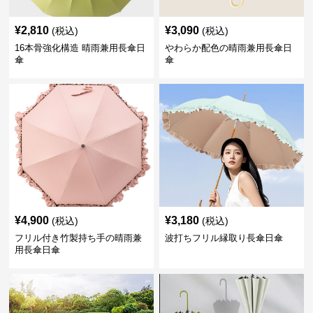
¥
2,810
¥
3,090
(税込)
(税込)
16本骨強化構造 晴雨兼用長傘日
やわらか配色の晴雨兼用長傘日
傘
傘
¥
4,900
¥
3,180
(税込)
(税込)
フリル付き竹製持ち手の晴雨兼
波打ちフリル縁取り長傘日傘
用長傘日傘