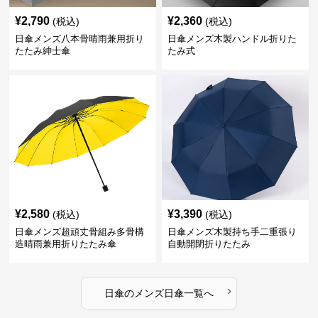
¥
2,790
¥
2,360
(税込)
(税込)
日傘メンズ八本骨晴雨兼用折り
日傘メンズ木製ハンドル折りた
たたみ紳士傘
たみ式
¥
2,580
¥
3,390
(税込)
(税込)
日傘メンズ超頑丈骨組み多骨構
日傘メンズ木製持ち手二重張り
造晴雨兼用折りたたみ傘
自動開閉折りたたみ
›
日傘
の
メンズ日傘
一覧へ