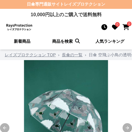
日傘
専門通販サイト
レイズプロテクション
10,000
円以上のご購入で送料無料
0
0
新着商品
商品を検索
人気ランキング
レイズプロテクション TOP
›
長傘の一覧
›
日傘 空飛ぶ小鳥の透明
Previous slide
Ne