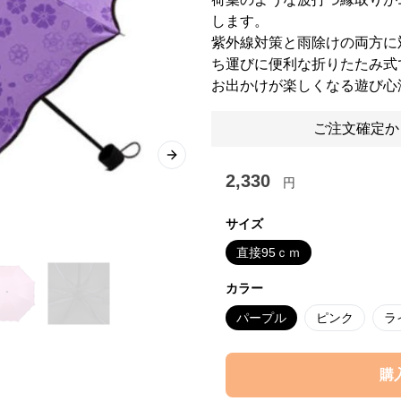
します。
紫外線対策と雨除けの両方に
ち運びに便利な折りたたみ式
お出かけが楽しくなる遊び心
ご注文確定か
Next slide
2,330
円
サイズ
直接95ｃｍ
カラー
パープル
ピンク
ラ
購