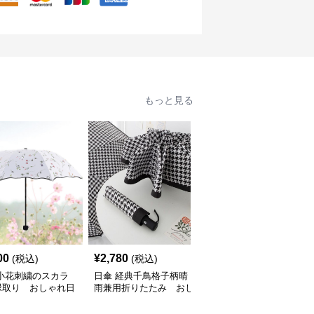
もっと見る
00
¥
2,780
¥
2,530
(税込)
(税込)
(税込)
 小花刺繍のスカラ
日傘 経典千鳥格子柄晴
日傘 花刺繍レース縁取
縁取り おしゃれ日
雨兼用折りたたみ おし
り折りたたみ おしゃれ
ゃれ日傘
日傘