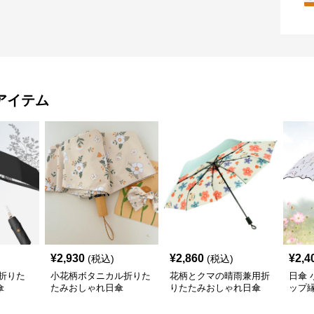
アイテム
¥
2,930
¥
2,860
¥
2,4
(税込)
(税込)
折りた
小花柄ボタニカル折りた
花柄とクマの晴雨兼用折
日傘
傘
たみおしゃれ日傘
りたたみおしゃれ日傘
ップ
傘