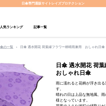
日傘
専門通販サイト
レイズプロテクション
人気ランキング
記事一覧
傘の一覧
›
日傘 遇水開花 荷葉縁フラワー柄晴雨兼用 おしゃれ日傘
日傘 遇水開花 
おしゃれ日傘
雨に濡れると花柄が浮き出る
す。
晴れの日は上品な無地風、雨
様となっています。
荷葉のような波打つ縁取りが