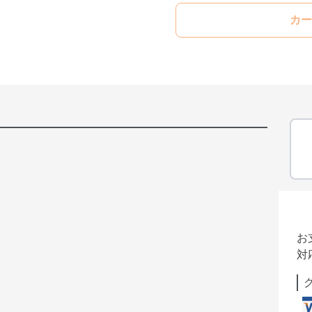
カー
お
対