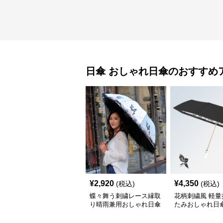
日傘
おしゃれ日傘
のおすすめ
¥
2,920
¥
4,350
(税込)
(税込)
蝶々舞う刺繍レース縁取
花柄刺繍風 軽量
り晴雨兼用おしゃれ日傘
たみおしゃれ日