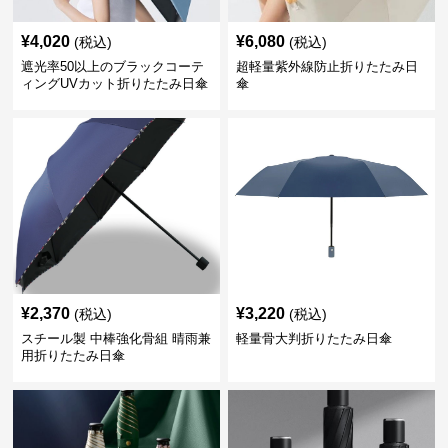
¥
4,020
¥
6,080
(税込)
(税込)
遮光率50以上のブラックコーテ
超軽量紫外線防止折りたたみ日
ィングUVカット折りたたみ日傘
傘
¥
2,370
¥
3,220
(税込)
(税込)
スチール製 中棒強化骨組 晴雨兼
軽量骨大判折りたたみ日傘
用折りたたみ日傘