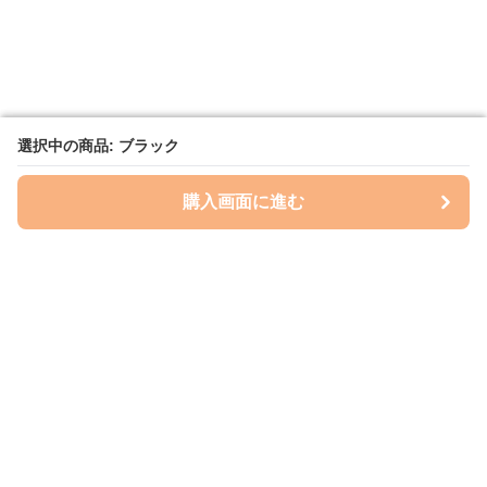
選択中の商品: ブラック
選択中の商品: ブラック
購入画面に進む
購入画面に進む
レイズプロテクション
について