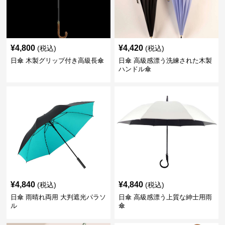
¥
4,800
¥
4,420
(税込)
(税込)
日傘 木製グリップ付き高級長傘
日傘 高級感漂う洗練された木製
ハンドル傘
¥
4,840
¥
4,840
(税込)
(税込)
日傘 雨晴れ両用 大判遮光パラソ
日傘 高級感漂う上質な紳士用雨
ル
傘