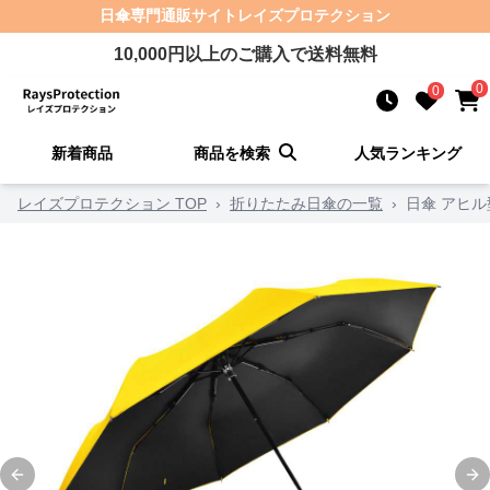
日傘
専門通販サイト
レイズプロテクション
10,000
円以上のご購入で送料無料
0
0
新着商品
商品を検索
人気ランキング
レイズプロテクション TOP
›
折りたたみ日傘の一覧
›
日傘 アヒ
Previous slide
Ne