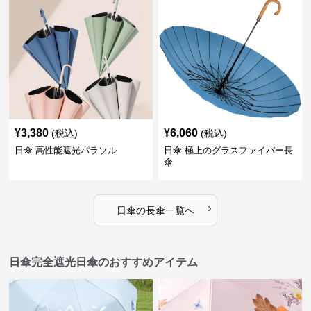
¥
3,380
¥
6,060
(税込)
(税込)
日傘 高性能遮光パラソル
日傘 極上のグラスファイバー長
傘
›
日傘
の
長傘
一覧へ
日傘完全遮光日傘のおすすめアイテム