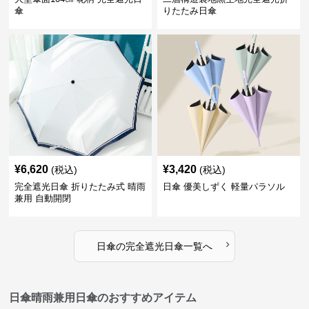
傘
りたたみ日傘
¥
6,620
¥
3,420
(税込)
(税込)
完全遮光日傘 折りたたみ式 晴雨
日傘 優美しずく 軽量パラソル
兼用 自動開閉
›
日傘
の
完全遮光日傘
一覧へ
日傘晴雨兼用日傘のおすすめアイテム