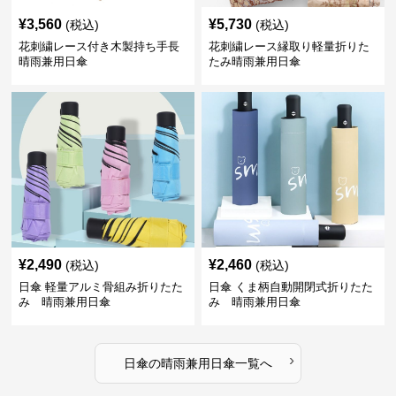
¥
3,560
¥
5,730
(税込)
(税込)
花刺繍レース付き木製持ち手長
花刺繍レース縁取り軽量折りた
晴雨兼用日傘
たみ晴雨兼用日傘
¥
2,490
¥
2,460
(税込)
(税込)
日傘 軽量アルミ骨組み折りたた
日傘 くま柄自動開閉式折りたた
み 晴雨兼用日傘
み 晴雨兼用日傘
›
日傘
の
晴雨兼用日傘
一覧へ