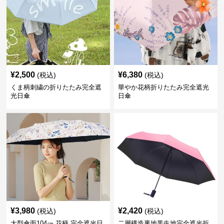
¥
2,500
¥
6,380
(税込)
(税込)
くま柄刺繍の折りたたみ完全遮
華やか花柄折りたたみ完全遮光
光日傘
日傘
¥
3,980
¥
2,420
(税込)
(税込)
大型傘面104㎝ 花柄 完全遮光日
二層構造裏地黒生地完全遮光折