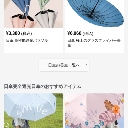
¥
3,380
¥
6,060
(税込)
(税込)
日傘 高性能遮光パラソル
日傘 極上のグラスファイバー長
傘
›
日傘
の
長傘
一覧へ
日傘完全遮光日傘のおすすめアイテム