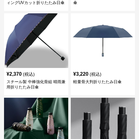
ィングUVカット折りたたみ日傘
傘
¥
2,370
¥
3,220
(税込)
(税込)
スチール製 中棒強化骨組 晴雨兼
軽量骨大判折りたたみ日傘
用折りたたみ日傘