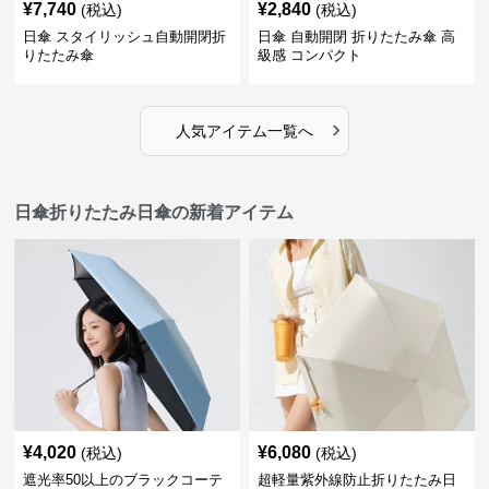
¥
7,740
¥
2,840
(税込)
(税込)
日傘 スタイリッシュ自動開閉折
日傘 自動開閉 折りたたみ傘 高
りたたみ傘
級感 コンパクト
›
人気アイテム一覧へ
日傘折りたたみ日傘の新着アイテム
¥
4,020
¥
6,080
(税込)
(税込)
遮光率50以上のブラックコーテ
超軽量紫外線防止折りたたみ日