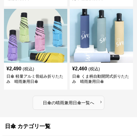
¥
2,490
¥
2,460
(税込)
(税込)
日傘 軽量アルミ骨組み折りたた
日傘 くま柄自動開閉式折りたた
み 晴雨兼用日傘
み 晴雨兼用日傘
›
日傘
の
晴雨兼用日傘
一覧へ
日傘 カテゴリ一覧