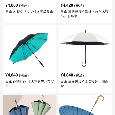
¥
4,800
¥
4,420
(税込)
(税込)
日傘 木製グリップ付き高級長傘
日傘 高級感漂う洗練された木製
ハンドル傘
¥
4,840
¥
4,840
(税込)
(税込)
日傘 雨晴れ両用 大判遮光パラソ
日傘 高級感漂う上質な紳士用雨
ル
傘