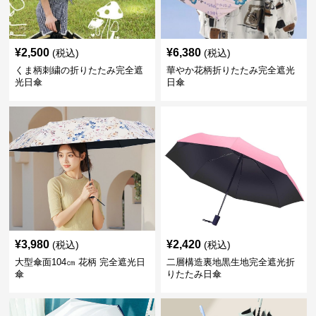
¥
2,500
¥
6,380
(税込)
(税込)
くま柄刺繍の折りたたみ完全遮
華やか花柄折りたたみ完全遮光
光日傘
日傘
¥
3,980
¥
2,420
(税込)
(税込)
大型傘面104㎝ 花柄 完全遮光日
二層構造裏地黒生地完全遮光折
傘
りたたみ日傘