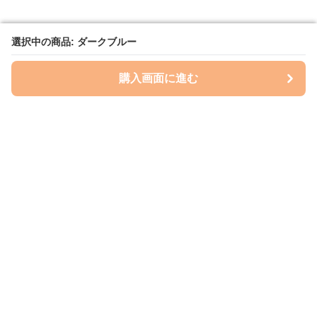
選択中の商品: ダークブルー
選択中の商品: ダークブルー
購入画面に進む
購入画面に進む
レイズプロテクション
について
会社概要