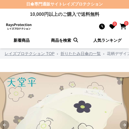
日傘
専門通販サイト
レイズプロテクション
10,000
円以上のご購入で送料無料
0
0
新着商品
商品を検索
人気ランキング
レイズプロテクション TOP
›
折りたたみ日傘の一覧
›
花柄デザイン
Previous slide
Ne