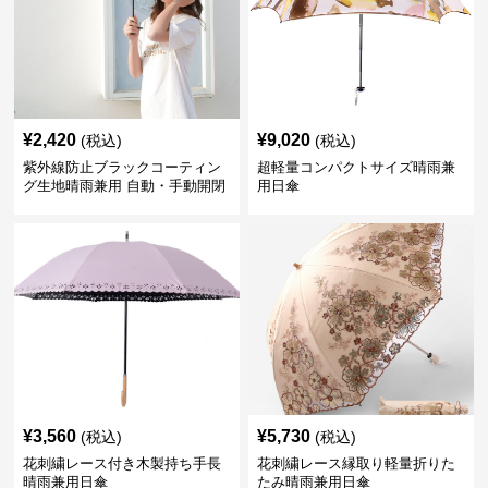
¥
2,420
¥
9,020
(税込)
(税込)
紫外線防止ブラックコーティン
超軽量コンパクトサイズ晴雨兼
グ生地晴雨兼用 自動・手動開閉
用日傘
折りたたみ日傘
¥
3,560
¥
5,730
(税込)
(税込)
花刺繍レース付き木製持ち手長
花刺繍レース縁取り軽量折りた
晴雨兼用日傘
たみ晴雨兼用日傘