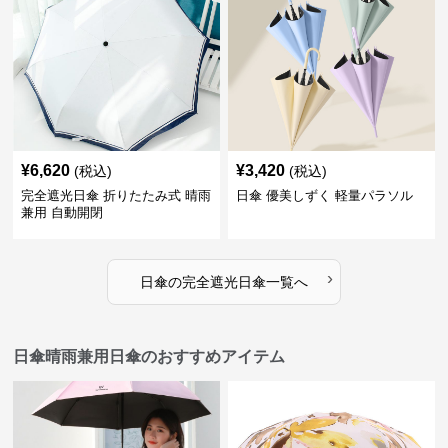
¥
6,620
¥
3,420
(税込)
(税込)
完全遮光日傘 折りたたみ式 晴雨
日傘 優美しずく 軽量パラソル
兼用 自動開閉
›
日傘
の
完全遮光日傘
一覧へ
日傘晴雨兼用日傘のおすすめアイテム