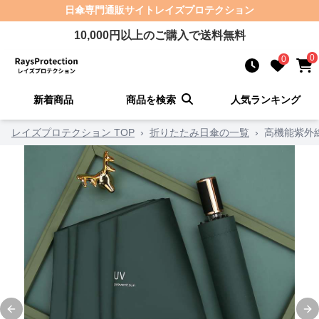
日傘
専門通販サイト
レイズプロテクション
10,000
円以上のご購入で送料無料
0
0
新着商品
商品を検索
人気ランキング
レイズプロテクション TOP
›
折りたたみ日傘の一覧
›
高機能紫外
Previous slide
Ne