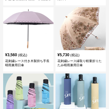
折りたたみ日傘
¥
3,560
¥
5,730
(税込)
(税込)
花刺繍レース付き木製持ち手長
花刺繍レース縁取り軽量折りた
晴雨兼用日傘
たみ晴雨兼用日傘