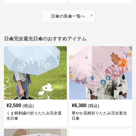
›
日傘
の
長傘
一覧へ
日傘完全遮光日傘のおすすめアイテム
¥
2,500
¥
6,380
(税込)
(税込)
くま柄刺繍の折りたたみ完全遮
華やか花柄折りたたみ完全遮光
光日傘
日傘