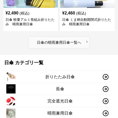
¥
2,490
¥
2,460
(税込)
(税込)
日傘 軽量アルミ骨組み折りたた
日傘 くま柄自動開閉式折りたた
み 晴雨兼用日傘
み 晴雨兼用日傘
›
日傘
の
晴雨兼用日傘
一覧へ
日傘 カテゴリ一覧
折りたたみ日傘
長傘
完全遮光日傘
晴雨兼用日傘