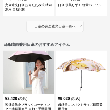
完全遮光日傘 折りたたみ式 晴雨
日傘 優美しずく 軽量パラソル
兼用 自動開閉
›
日傘
の
完全遮光日傘
一覧へ
日傘晴雨兼用日傘のおすすめアイテム
¥
2,420
¥
9,020
(税込)
(税込)
紫外線防止ブラックコーティン
超軽量コンパクトサイズ晴雨兼
グ生地晴雨兼用 自動・手動開閉
用日傘