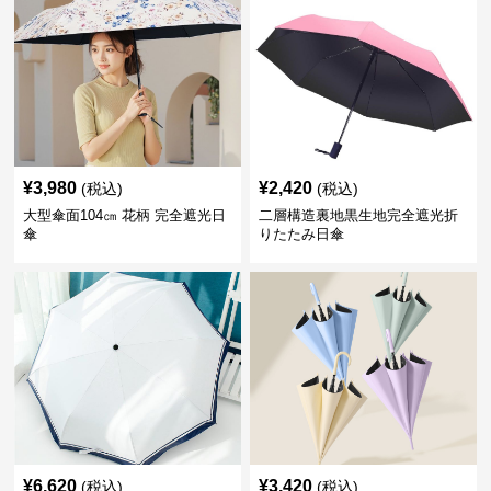
¥
3,980
¥
2,420
(税込)
(税込)
大型傘面104㎝ 花柄 完全遮光日
二層構造裏地黒生地完全遮光折
傘
りたたみ日傘
¥
6,620
¥
3,420
(税込)
(税込)