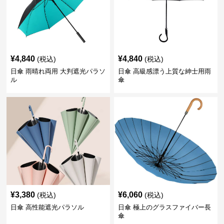
¥
4,840
¥
4,840
(税込)
(税込)
日傘 雨晴れ両用 大判遮光パラソ
日傘 高級感漂う上質な紳士用雨
ル
傘
¥
3,380
¥
6,060
(税込)
(税込)
日傘 高性能遮光パラソル
日傘 極上のグラスファイバー長
傘