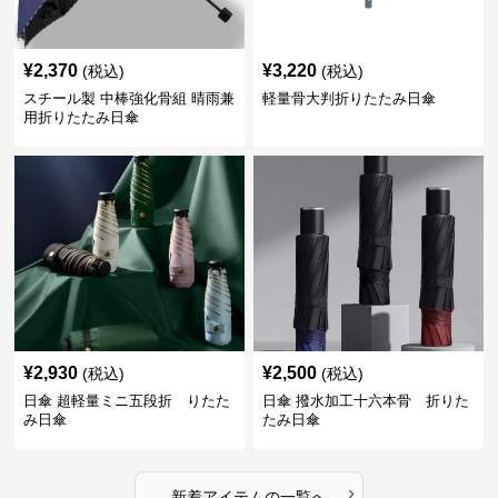
¥
2,370
¥
3,220
(税込)
(税込)
スチール製 中棒強化骨組 晴雨兼
軽量骨大判折りたたみ日傘
用折りたたみ日傘
¥
2,930
¥
2,500
(税込)
(税込)
日傘 超軽量ミニ五段折 りたた
日傘 撥水加工十六本骨 折りた
み日傘
たみ日傘
›
新着アイテムの一覧へ