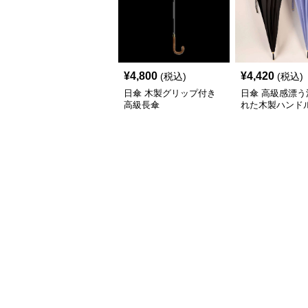
¥
4,800
¥
4,420
(税込)
(税込)
日傘 木製グリップ付き
日傘 高級感漂う
高級長傘
れた木製ハンド