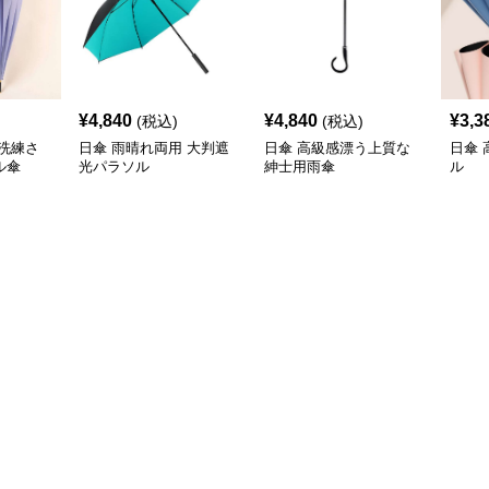
¥
4,840
¥
4,840
¥
3,3
(税込)
(税込)
洗練さ
日傘 雨晴れ両用 大判遮
日傘 高級感漂う上質な
日傘
ル傘
光パラソル
紳士用雨傘
ル