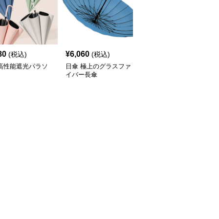
80
¥
6,060
¥
4,840
(税込)
(税込)
(税込)
 高性能遮光パラソ
日傘 極上のグラスファ
日傘 優雅な曲がり持ち
イバー長傘
手の紳士用長傘