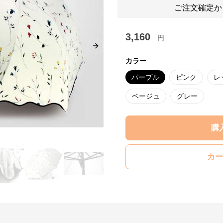
ご注文確定か
3,160
円
Next slide
カラー
パープル
ピンク
レ
ベージュ
グレー
購
カー