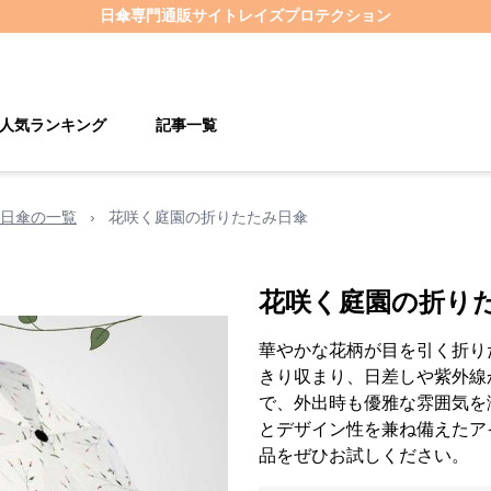
日傘
専門通販サイト
レイズプロテクション
人気ランキング
記事一覧
日傘の一覧
›
花咲く庭園の折りたたみ日傘
花咲く庭園の折り
華やかな花柄が目を引く折り
きり収まり、日差しや紫外線
で、外出時も優雅な雰囲気を
とデザイン性を兼ね備えたア
品をぜひお試しください。