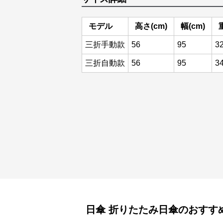
モデル
高さ(cm)
幅(cm)
三折手動款
56
95
3
三折自動款
56
95
3
日傘
折りたたみ日傘
のおすす