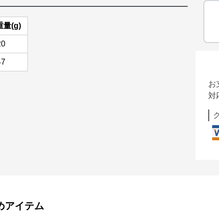
重量(g)
20
47
お
対
めアイテム