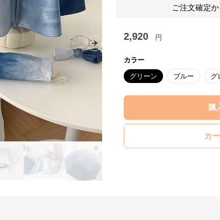
ご注文確定か
2,920
円
Next slide
カラー
グリーン
ブルー
グ
購
カー