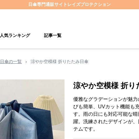
日傘
専門通販サイト
レイズプロテクション
人気ランキング
記事一覧
日傘の一覧
›
涼やか空模様 折りたたみ日傘
涼やか空模様 折り
優雅なグラデーションが魅力
びも簡単、UVカット機能も
す。雨の日にも対応可能な晴
躍。洗練されたデザインが、
テムです。