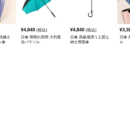
¥
4,840
¥
4,840
¥
3,3
(税込)
(税込)
洗練さ
日傘 雨晴れ両用 大判遮
日傘 高級感漂う上質な
日傘
ル傘
光パラソル
紳士用雨傘
ル