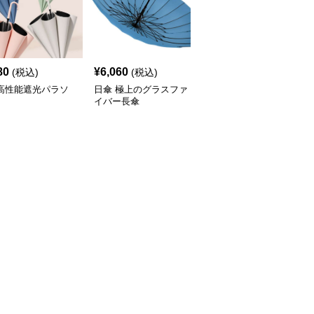
80
¥
6,060
¥
4,840
(税込)
(税込)
(税込)
 高性能遮光パラソ
日傘 極上のグラスファ
日傘 優雅な曲がり持ち
イバー長傘
手の紳士用長傘