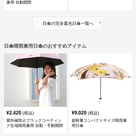
兼用 自動開閉
›
日傘
の
完全遮光日傘
一覧へ
日傘晴雨兼用日傘のおすすめアイテム
¥
2,420
¥
9,020
(税込)
(税込)
紫外線防止ブラックコーティン
超軽量コンパクトサイズ晴雨兼
グ生地晴雨兼用 自動・手動開閉
用日傘
折りたたみ日傘