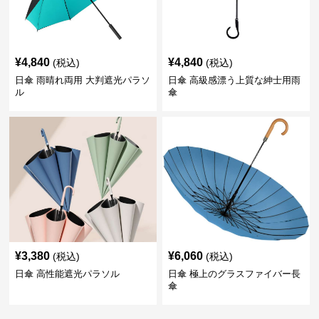
¥
4,840
¥
4,840
(税込)
(税込)
日傘 雨晴れ両用 大判遮光パラソ
日傘 高級感漂う上質な紳士用雨
ル
傘
¥
3,380
¥
6,060
(税込)
(税込)
日傘 高性能遮光パラソル
日傘 極上のグラスファイバー長
傘