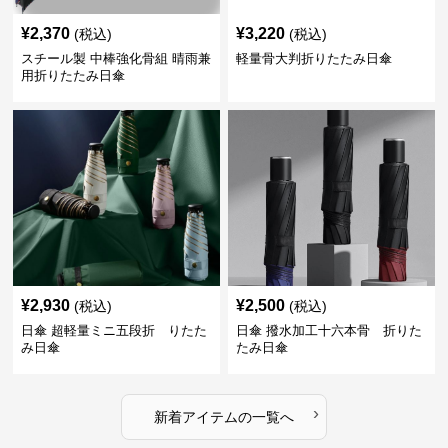
¥
2,370
¥
3,220
(税込)
(税込)
スチール製 中棒強化骨組 晴雨兼
軽量骨大判折りたたみ日傘
用折りたたみ日傘
¥
2,930
¥
2,500
(税込)
(税込)
日傘 超軽量ミニ五段折 りたた
日傘 撥水加工十六本骨 折りた
み日傘
たみ日傘
›
新着アイテムの一覧へ