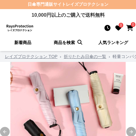
日傘
専門通販サイト
レイズプロテクション
10,000
円以上のご購入で送料無料
0
0
新着商品
商品を検索
人気ランキング
レイズプロテクション TOP
›
折りたたみ日傘の一覧
›
軽量コンパ
Previous slide
Ne