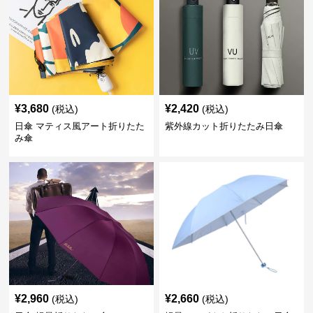
¥
3,680
¥
2,420
(税込)
(税込)
日傘 マティス風アート折りたた
紫外線カット折りたたみ日傘
み傘
¥
2,960
¥
2,660
(税込)
(税込)