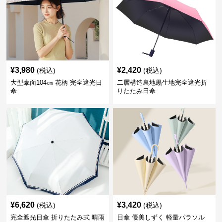
¥
3,980
¥
2,420
(税込)
(税込)
大型傘面104㎝ 花柄 完全遮光日
二層構造裏地黒生地完全遮光折
傘
りたたみ日傘
¥
6,620
¥
3,420
(税込)
(税込)
完全遮光日傘 折りたたみ式 晴雨
日傘 優美しずく 軽量パラソル