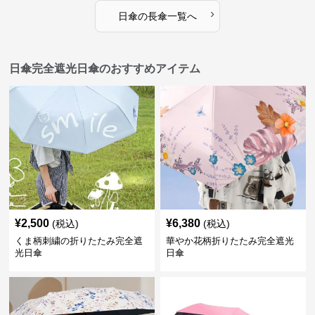
›
日傘
の
長傘
一覧へ
日傘完全遮光日傘のおすすめアイテム
¥
2,500
¥
6,380
(税込)
(税込)
くま柄刺繍の折りたたみ完全遮
華やか花柄折りたたみ完全遮光
光日傘
日傘