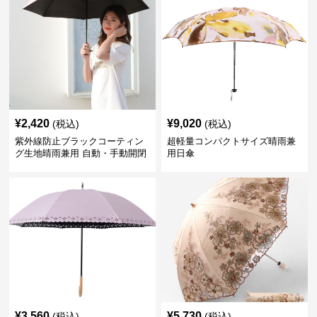
¥
2,420
¥
9,020
(税込)
(税込)
紫外線防止ブラックコーティン
超軽量コンパクトサイズ晴雨兼
グ生地晴雨兼用 自動・手動開閉
用日傘
折りたたみ日傘
¥
3,560
¥
5,730
(税込)
(税込)