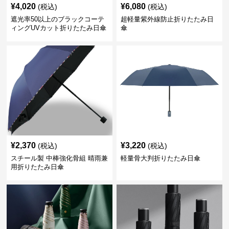
¥
4,020
¥
6,080
(税込)
(税込)
遮光率50以上のブラックコーテ
超軽量紫外線防止折りたたみ日
ィングUVカット折りたたみ日傘
傘
¥
2,370
¥
3,220
(税込)
(税込)
スチール製 中棒強化骨組 晴雨兼
軽量骨大判折りたたみ日傘
用折りたたみ日傘