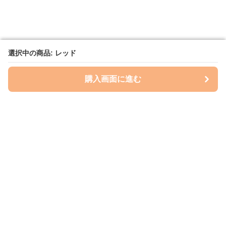
選択中の商品: レッド
選択中の商品: レッド
購入画面に進む
購入画面に進む
レイズプロテクション
について