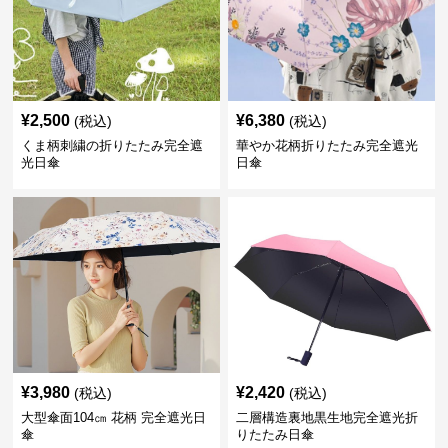
¥
2,500
¥
6,380
(税込)
(税込)
くま柄刺繍の折りたたみ完全遮
華やか花柄折りたたみ完全遮光
光日傘
日傘
¥
3,980
¥
2,420
(税込)
(税込)
大型傘面104㎝ 花柄 完全遮光日
二層構造裏地黒生地完全遮光折
傘
りたたみ日傘