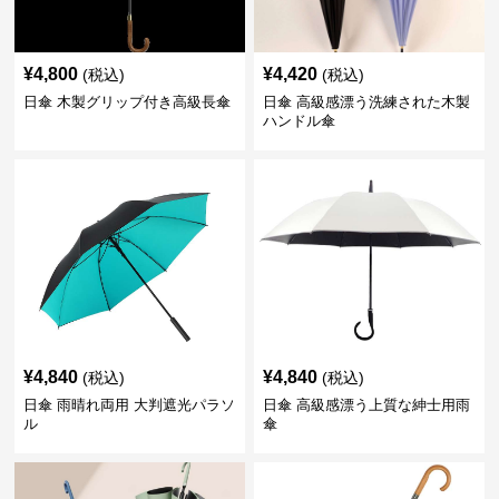
¥
4,800
¥
4,420
(税込)
(税込)
日傘 木製グリップ付き高級長傘
日傘 高級感漂う洗練された木製
ハンドル傘
¥
4,840
¥
4,840
(税込)
(税込)
日傘 雨晴れ両用 大判遮光パラソ
日傘 高級感漂う上質な紳士用雨
ル
傘