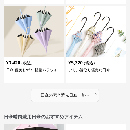
¥
3,420
¥
5,720
(税込)
(税込)
日傘 優美しずく 軽量パラソル
フリル縁取り優美な日傘
›
日傘
の
完全遮光日傘
一覧へ
日傘晴雨兼用日傘のおすすめアイテム