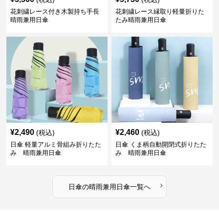
花刺繍レース付き木製持ち手長
花刺繍レース縁取り軽量折りた
晴雨兼用日傘
たみ晴雨兼用日傘
¥
2,490
¥
2,460
(税込)
(税込)
日傘 軽量アルミ骨組み折りたた
日傘 くま柄自動開閉式折りたた
み 晴雨兼用日傘
み 晴雨兼用日傘
›
日傘
の
晴雨兼用日傘
一覧へ