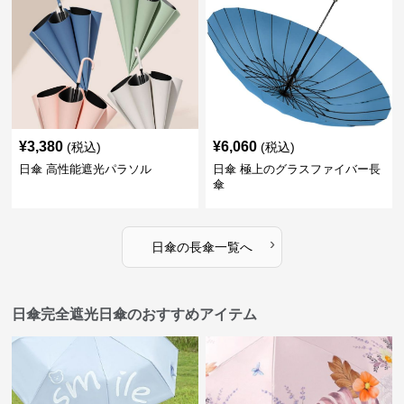
¥
3,380
¥
6,060
(税込)
(税込)
日傘 高性能遮光パラソル
日傘 極上のグラスファイバー長
傘
›
日傘
の
長傘
一覧へ
日傘完全遮光日傘のおすすめアイテム