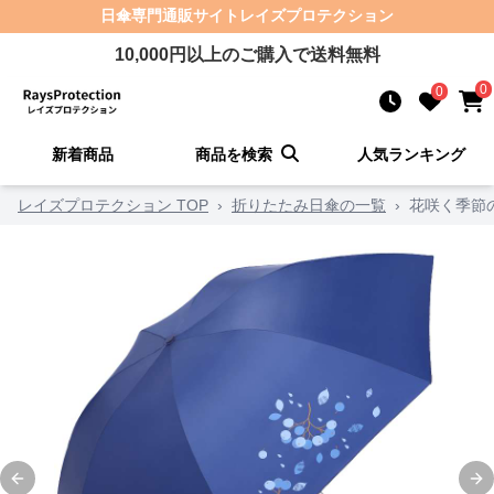
日傘
専門通販サイト
レイズプロテクション
10,000
円以上のご購入で送料無料
0
0
新着商品
商品を検索
人気ランキング
レイズプロテクション TOP
›
折りたたみ日傘の一覧
›
花咲く季節
Previous slide
Ne