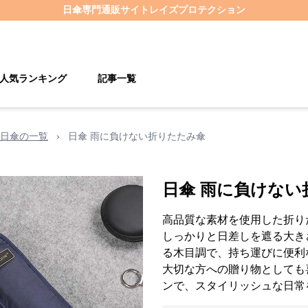
日傘
専門通販サイト
レイズプロテクション
人気ランキング
記事一覧
日傘の一覧
›
日傘 雨に負けない折りたたみ傘
日傘 雨に負けない
高品質な素材を使用した折り
しっかりと日差しを遮る大き
る木目調で、持ち運びに便利
大切な方への贈り物としても
ンで、スタイリッシュな日常