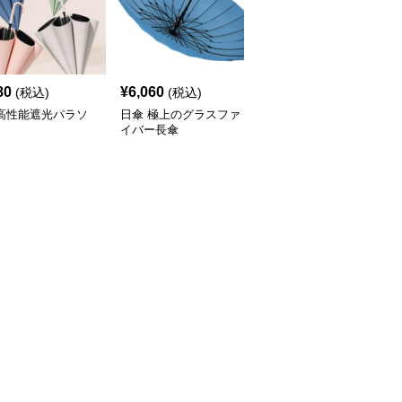
80
¥
6,060
¥
4,840
(税込)
(税込)
(税込)
 高性能遮光パラソ
日傘 極上のグラスファ
日傘 優雅な曲がり持ち
イバー長傘
手の紳士用長傘