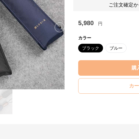
ご注文確定か
5,980
円
Next slide
カラー
ブラック
ブルー
購
カー