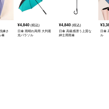
¥
4,840
¥
4,840
¥
3,3
(税込)
(税込)
洗練さ
日傘 雨晴れ両用 大判遮
日傘 高級感漂う上質な
日傘
ル傘
光パラソル
紳士用雨傘
ル