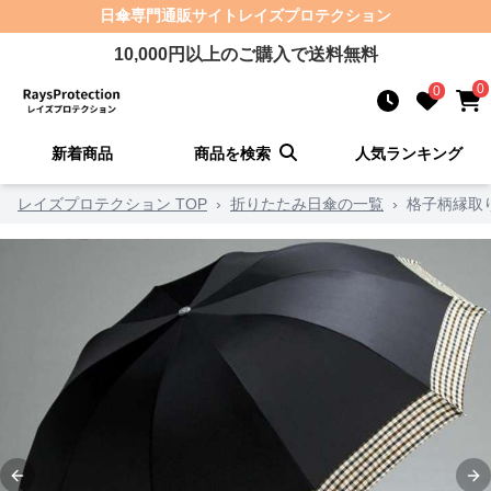
日傘
専門通販サイト
レイズプロテクション
10,000
円以上のご購入で送料無料
0
0
新着商品
商品を検索
人気ランキング
レイズプロテクション TOP
›
折りたたみ日傘の一覧
›
格子柄縁取
Previous slide
Ne