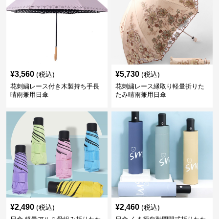
¥
3,560
¥
5,730
(税込)
(税込)
花刺繍レース付き木製持ち手長
花刺繍レース縁取り軽量折りた
晴雨兼用日傘
たみ晴雨兼用日傘
¥
2,490
¥
2,460
(税込)
(税込)