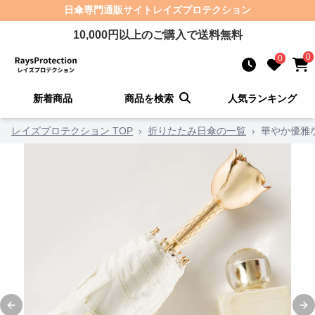
日傘
専門通販サイト
レイズプロテクション
10,000
円以上のご購入で送料無料
0
0
新着商品
商品を検索
人気ランキング
レイズプロテクション TOP
›
折りたたみ日傘の一覧
›
華やか優雅
Previous slide
Ne