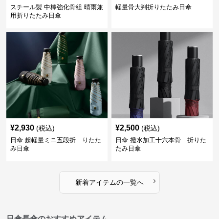
スチール製 中棒強化骨組 晴雨兼
軽量骨大判折りたたみ日傘
用折りたたみ日傘
¥
2,930
¥
2,500
(税込)
(税込)
日傘 超軽量ミニ五段折 りたた
日傘 撥水加工十六本骨 折りた
み日傘
たみ日傘
›
新着アイテムの一覧へ
日傘長傘のおすすめアイテム