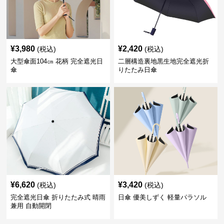
¥
3,980
¥
2,420
(税込)
(税込)
大型傘面104㎝ 花柄 完全遮光日
二層構造裏地黒生地完全遮光折
傘
りたたみ日傘
¥
6,620
¥
3,420
(税込)
(税込)
完全遮光日傘 折りたたみ式 晴雨
日傘 優美しずく 軽量パラソル
兼用 自動開閉