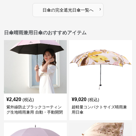
›
日傘
の
完全遮光日傘
一覧へ
日傘晴雨兼用日傘のおすすめアイテム
¥
2,420
¥
9,020
(税込)
(税込)
紫外線防止ブラックコーティン
超軽量コンパクトサイズ晴雨兼
グ生地晴雨兼用 自動・手動開閉
用日傘
折りたたみ日傘