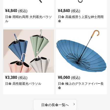
¥
4,840
¥
4,840
(税込)
(税込)
日傘 雨晴れ両用 大判遮光パラソ
日傘 高級感漂う上質な紳士用雨
ル
傘
¥
3,380
¥
6,060
(税込)
(税込)
日傘 高性能遮光パラソル
日傘 極上のグラスファイバー長
傘
›
日傘
の
長傘
一覧へ