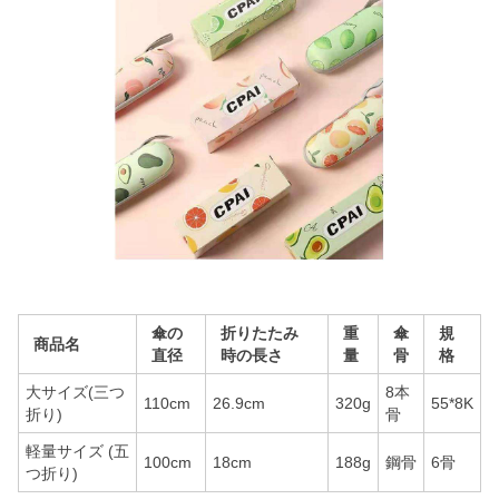
傘の
折りたたみ
重
傘
規
商品名
直径
時の長さ
量
骨
格
大サイズ(三つ
8本
110cm
26.9cm
320g
55*8K
折り)
骨
軽量サイズ (五
100cm
18cm
188g
鋼骨
6骨
つ折り)