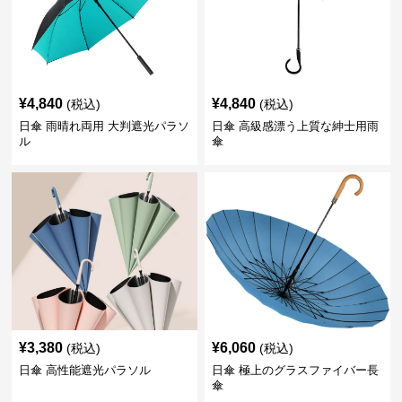
¥
4,840
¥
4,840
(税込)
(税込)
日傘 雨晴れ両用 大判遮光パラソ
日傘 高級感漂う上質な紳士用雨
ル
傘
¥
3,380
¥
6,060
(税込)
(税込)
日傘 高性能遮光パラソル
日傘 極上のグラスファイバー長
傘