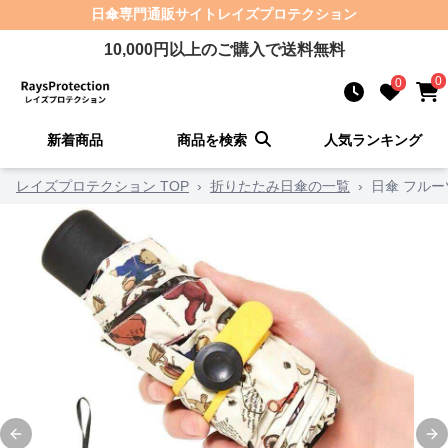
日傘
専門通販サイト
レイズプロテクション
10,000
円以上のご購入で送料無料
0
0
新着商品
商品を検索
人気ランキング
レイズプロテクション TOP
›
折りたたみ日傘の一覧
›
日傘 フル
Previous slide
Ne