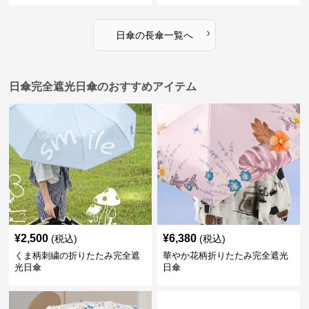
›
日傘
の
長傘
一覧へ
日傘完全遮光日傘のおすすめアイテム
¥
2,500
¥
6,380
(税込)
(税込)
くま柄刺繍の折りたたみ完全遮
華やか花柄折りたたみ完全遮光
光日傘
日傘