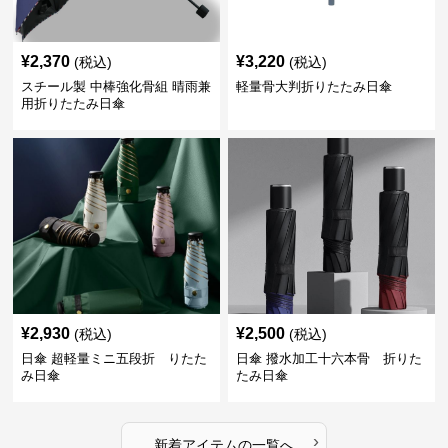
¥
2,370
¥
3,220
(税込)
(税込)
スチール製 中棒強化骨組 晴雨兼
軽量骨大判折りたたみ日傘
用折りたたみ日傘
¥
2,930
¥
2,500
(税込)
(税込)
日傘 超軽量ミニ五段折 りたた
日傘 撥水加工十六本骨 折りた
み日傘
たみ日傘
›
新着アイテムの一覧へ