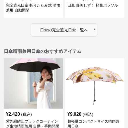
完全遮光日傘 折りたたみ式 晴雨
日傘 優美しずく 軽量パラソル
兼用 自動開閉
›
日傘
の
完全遮光日傘
一覧へ
日傘晴雨兼用日傘のおすすめアイテム
¥
2,420
¥
9,020
(税込)
(税込)
紫外線防止ブラックコーティン
超軽量コンパクトサイズ晴雨兼
グ生地晴雨兼用 自動・手動開閉
用日傘