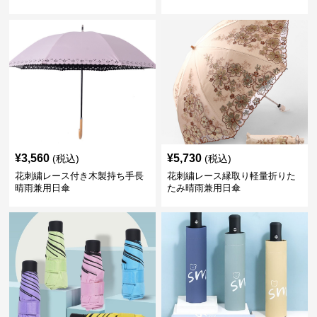
折りたたみ日傘
¥
3,560
¥
5,730
(税込)
(税込)
花刺繍レース付き木製持ち手長
花刺繍レース縁取り軽量折りた
晴雨兼用日傘
たみ晴雨兼用日傘