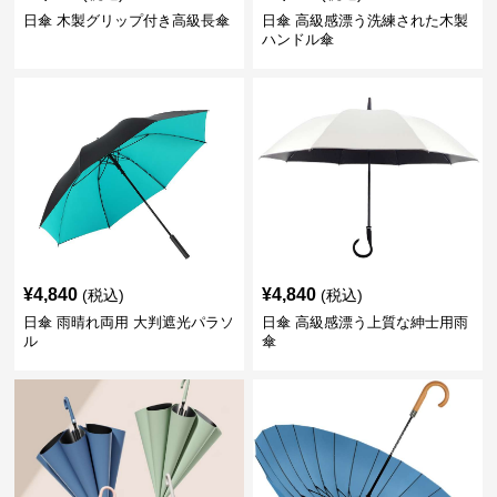
日傘 木製グリップ付き高級長傘
日傘 高級感漂う洗練された木製
ハンドル傘
¥
4,840
¥
4,840
(税込)
(税込)
日傘 雨晴れ両用 大判遮光パラソ
日傘 高級感漂う上質な紳士用雨
ル
傘