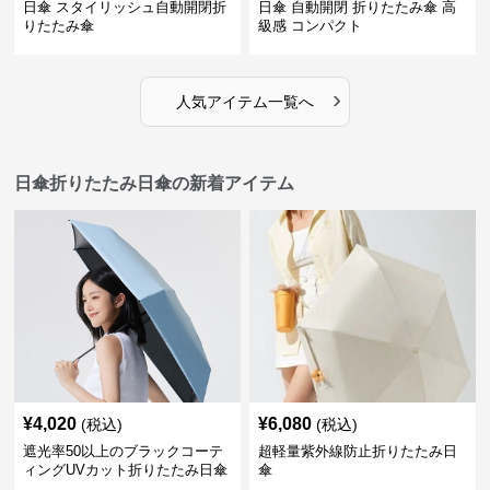
日傘 スタイリッシュ自動開閉折
日傘 自動開閉 折りたたみ傘 高
りたたみ傘
級感 コンパクト
›
人気アイテム一覧へ
日傘折りたたみ日傘の新着アイテム
¥
4,020
¥
6,080
(税込)
(税込)
遮光率50以上のブラックコーテ
超軽量紫外線防止折りたたみ日
ィングUVカット折りたたみ日傘
傘