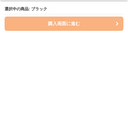
選択中の商品: ブラック
選択中の商品: ブラック
購入画面に進む
購入画面に進む
レイズプロテクション
について
会社概要
利用規約