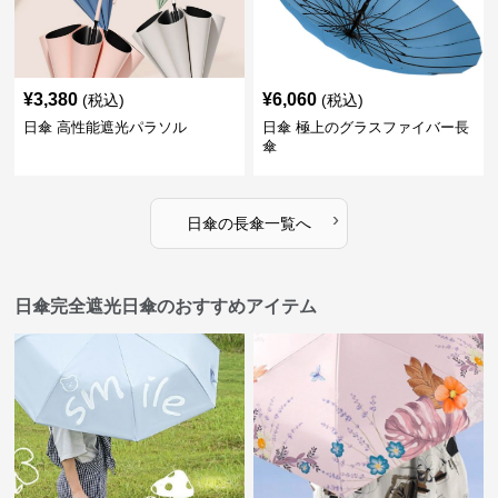
¥
3,380
¥
6,060
(税込)
(税込)
日傘 高性能遮光パラソル
日傘 極上のグラスファイバー長
傘
›
日傘
の
長傘
一覧へ
日傘完全遮光日傘のおすすめアイテム