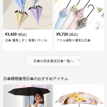
¥
3,420
¥
5,720
(税込)
(税込)
日傘 優美しずく 軽量パラソル
フリル縁取り優美な日傘
›
日傘
の
完全遮光日傘
一覧へ
日傘晴雨兼用日傘のおすすめアイテム