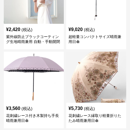
¥
2,420
¥
9,020
(税込)
(税込)
紫外線防止ブラックコーティン
超軽量コンパクトサイズ晴雨兼
グ生地晴雨兼用 自動・手動開閉
用日傘
折りたたみ日傘
¥
3,560
¥
5,730
(税込)
(税込)
花刺繍レース付き木製持ち手長
花刺繍レース縁取り軽量折りた
晴雨兼用日傘
たみ晴雨兼用日傘