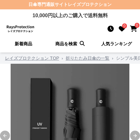
日傘
専門通販サイト
レイズプロテクション
10,000
円以上のご購入で送料無料
0
0
新着商品
商品を検索
人気ランキング
レイズプロテクション TOP
›
折りたたみ日傘の一覧
›
シンプル美
Previous slide
Ne