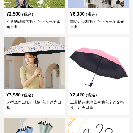
¥
2,500
¥
6,380
(税込)
(税込)
くま柄刺繍の折りたたみ完全遮
華やか花柄折りたたみ完全遮光
光日傘
日傘
¥
3,980
¥
2,420
(税込)
(税込)
大型傘面104㎝ 花柄 完全遮光日
二層構造裏地黒生地完全遮光折
傘
りたたみ日傘