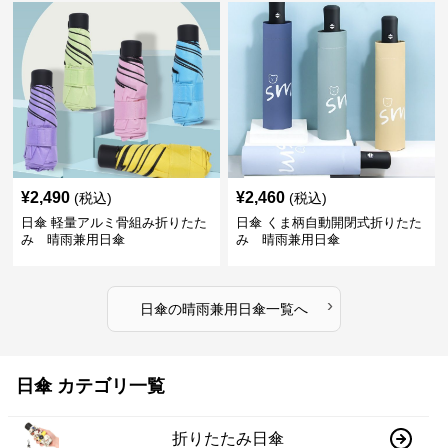
¥
2,490
¥
2,460
(税込)
(税込)
日傘 軽量アルミ骨組み折りたた
日傘 くま柄自動開閉式折りたた
み 晴雨兼用日傘
み 晴雨兼用日傘
›
日傘
の
晴雨兼用日傘
一覧へ
日傘 カテゴリ一覧
折りたたみ日傘