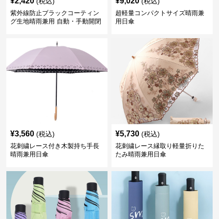
¥
2,420
¥
9,020
(税込)
(税込)
紫外線防止ブラックコーティン
超軽量コンパクトサイズ晴雨兼
グ生地晴雨兼用 自動・手動開閉
用日傘
折りたたみ日傘
¥
3,560
¥
5,730
(税込)
(税込)
花刺繍レース付き木製持ち手長
花刺繍レース縁取り軽量折りた
晴雨兼用日傘
たみ晴雨兼用日傘