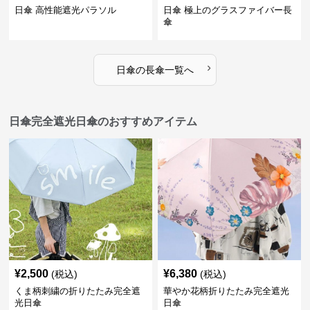
日傘 高性能遮光パラソル
日傘 極上のグラスファイバー長
傘
›
日傘
の
長傘
一覧へ
日傘完全遮光日傘のおすすめアイテム
¥
2,500
¥
6,380
(税込)
(税込)
くま柄刺繍の折りたたみ完全遮
華やか花柄折りたたみ完全遮光
光日傘
日傘