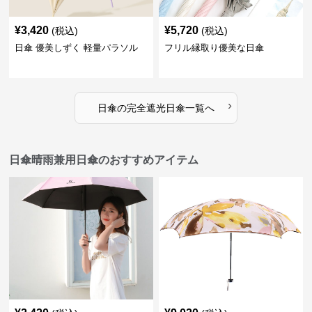
¥
3,420
¥
5,720
(税込)
(税込)
日傘 優美しずく 軽量パラソル
フリル縁取り優美な日傘
›
日傘
の
完全遮光日傘
一覧へ
日傘晴雨兼用日傘のおすすめアイテム