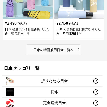
¥
2,490
¥
2,460
(税込)
(税込)
日傘 軽量アルミ骨組み折りたた
日傘 くま柄自動開閉式折りたた
み 晴雨兼用日傘
み 晴雨兼用日傘
›
日傘
の
晴雨兼用日傘
一覧へ
日傘 カテゴリ一覧
折りたたみ日傘
長傘
完全遮光日傘