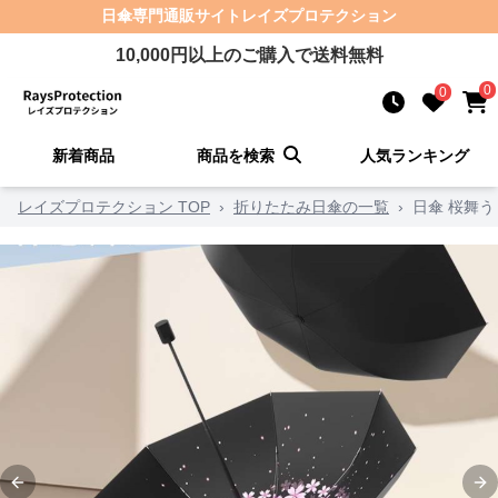
日傘
専門通販サイト
レイズプロテクション
10,000
円以上のご購入で送料無料
0
0
新着商品
商品を検索
人気ランキング
レイズプロテクション TOP
›
折りたたみ日傘の一覧
›
日傘 桜舞
Previous slide
Ne