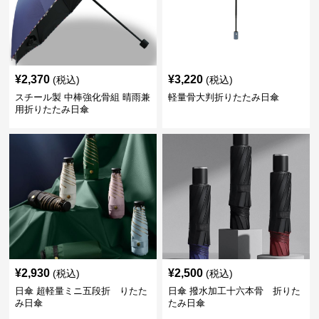
¥
2,370
¥
3,220
(税込)
(税込)
スチール製 中棒強化骨組 晴雨兼
軽量骨大判折りたたみ日傘
用折りたたみ日傘
¥
2,930
¥
2,500
(税込)
(税込)
日傘 超軽量ミニ五段折 りたた
日傘 撥水加工十六本骨 折りた
み日傘
たみ日傘