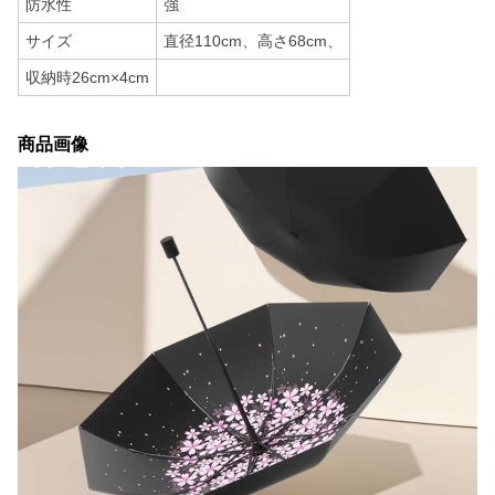
防水性
強
サイズ
直径110cm、高さ68cm、
収納時26cm×4cm
商品画像