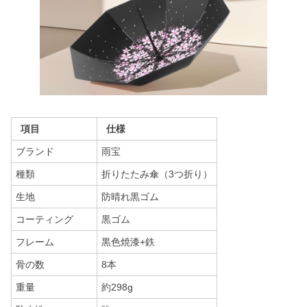
項目
仕様
ブランド
雨宝
種類
折りたたみ傘（3つ折り）
生地
防晴れ黒ゴム
コーティング
黒ゴム
フレーム
黒色焼漆+鉄
骨の数
8本
重量
約298g