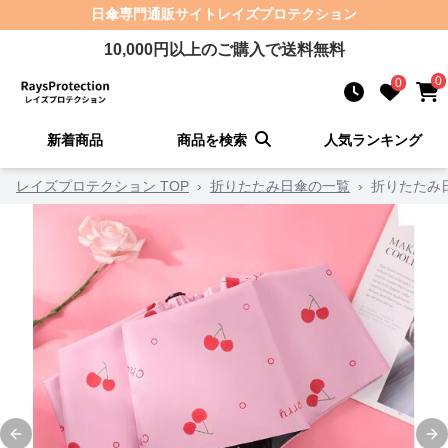
日傘
専門通販サイト
レイズプロテクション
10,000
円以上のご購入で送料無料
0
0
新着商品
商品を検索
人気ランキング
レイズプロテクション TOP
›
折りたたみ日傘の一覧
›
折りたたみ
Previous slide
Ne