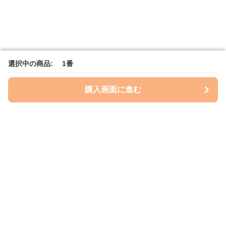
選択中の商品: 1番
選択中の商品: 1番
購入画面に進む
購入画面に進む
レイズプロテクション
について