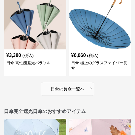
¥
3,380
¥
6,060
(税込)
(税込)
日傘 高性能遮光パラソル
日傘 極上のグラスファイバー長
傘
›
日傘
の
長傘
一覧へ
日傘完全遮光日傘のおすすめアイテム