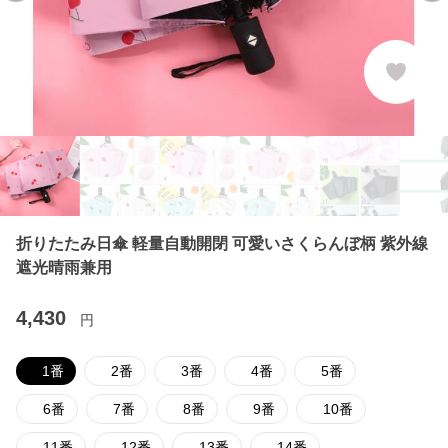
折りたたみ日傘 軽量自動開閉 可愛いさくらんぼ柄 紫外線
遮光晴雨兼用
4,430
円
1番
2番
3番
4番
5番
6番
7番
8番
9番
10番
11番
12番
13番
14番