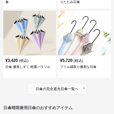
傘
りたたみ日傘
¥
3,420
¥
5,720
(税込)
(税込)
日傘 優美しずく 軽量パラソル
フリル縁取り優美な日傘
›
日傘
の
完全遮光日傘
一覧へ
日傘晴雨兼用日傘のおすすめアイテム