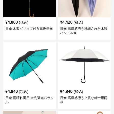
¥
4,800
¥
4,420
(税込)
(税込)
日傘 木製グリップ付き高級長傘
日傘 高級感漂う洗練された木製
ハンドル傘
¥
4,840
¥
4,840
(税込)
(税込)
日傘 雨晴れ両用 大判遮光パラソ
日傘 高級感漂う上質な紳士用雨
ル
傘