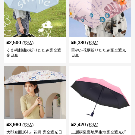
¥
2,500
¥
6,380
(税込)
(税込)
くま柄刺繍の折りたたみ完全遮
華やか花柄折りたたみ完全遮光
光日傘
日傘
¥
3,980
¥
2,420
(税込)
(税込)
大型傘面104㎝ 花柄 完全遮光日
二層構造裏地黒生地完全遮光折