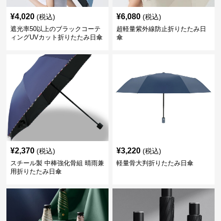
¥
4,020
¥
6,080
(税込)
(税込)
遮光率50以上のブラックコーテ
超軽量紫外線防止折りたたみ日
ィングUVカット折りたたみ日傘
傘
¥
2,370
¥
3,220
(税込)
(税込)
スチール製 中棒強化骨組 晴雨兼
軽量骨大判折りたたみ日傘
用折りたたみ日傘