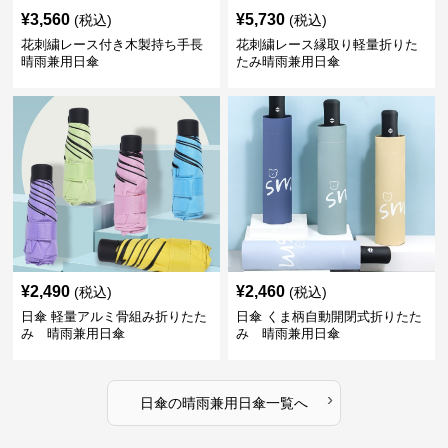
¥
3,560
¥
5,730
(税込)
(税込)
花刺繍レース付き木製持ち手長
花刺繍レース縁取り軽量折りた
晴雨兼用日傘
たみ晴雨兼用日傘
¥
2,490
¥
2,460
(税込)
(税込)
日傘 軽量アルミ骨組み折りたた
日傘 くま柄自動開閉式折りたた
み 晴雨兼用日傘
み 晴雨兼用日傘
›
日傘
の
晴雨兼用日傘
一覧へ