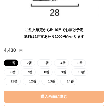
ご注文確定から5~10日でお届け予定
送料は1注文あたり
1000
円かかります
4,430
円
1番
2番
3番
4番
5番
6番
7番
8番
9番
10番
11番
12番
13番
14番
購入画面に進む